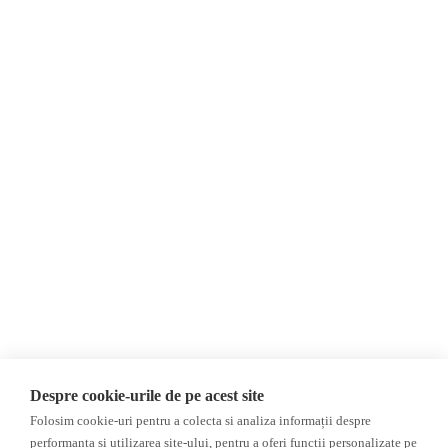
Despre Noi
Știri
Contact
Republica Moldova
Evenimente
România
Newsletter
Internațional
Donații
AIJR
Politica de confidențialitate
Opinii
Fake News, Dezinformare &
Editorial
Propagandă
Interviu
Republica Moldova
Reportaj
Regiunea găgăuză
Regiunea transnistreană
Investigatie
Ucraina
Despre cookie-urile de pe acest site
Rusia
Folosim cookie-uri pentru a colecta si analiza informații despre
performanța și utilizarea site-ului, pentru a oferi funcții personalizate pe