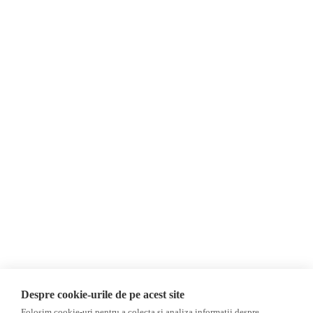
Despre Noi
Știri
Contact
Republica Moldova
Evenimente
România
Newsletter
Internațional
Donații
AIJR
Politica de confidențialitate
Opinii
Fake News, Dezinformare &
Editorial
Propagandă
Interviu
Republica Moldova
Reportaj
Regiunea găgăuză
Regiunea transnistreană
Investigatie
Ucraina
Despre cookie-urile de pe acest site
Rusia
Folosim cookie-uri pentru a colecta si analiza informații despre