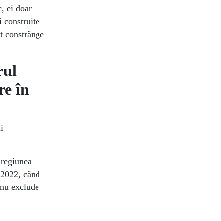
c, ei doar
i construite
ot constrânge
rul
re în
i
n regiunea
 2022, când
„nu exclude