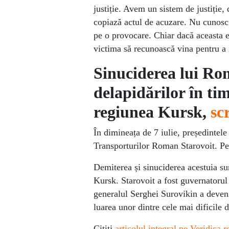
justiție. Avem un sistem de justiție,
copiază actul de acuzare. Nu cunosc 
pe o provocare. Chiar dacă aceasta e
victima să recunoască vina pentru a 
Sinuciderea lui Rom
delapidărilor în tim
regiunea Kursk
,
sc
În dimineața de 7 iulie, președintel
Transporturilor Roman Starovoit. Pes
Demiterea și sinuciderea acestuia sun
Kursk. Starovoit a fost guvernatoru
generalul Serghei Surovikin a deveni
luarea unor dintre cele mai dificile d
Citiți
articolul integral pe Veridica.r