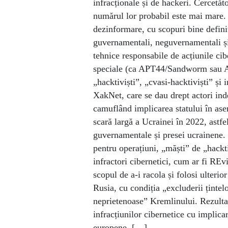
infracționale și de hackeri. Cercetăto
numărul lor probabil este mai mare.
dezinformare, cu scopuri bine definit
guvernamentali, neguvernamentali și c
tehnice responsabile de acțiunile cib
speciale (ca APT44/Sandworm sau AP
„hacktiviști”, „cvasi-hacktiviști” și
XakNet, care se dau drept actori ind
camuflând implicarea statului în ase
scară largă a Ucrainei în 2022, astfel
guvernamentale și presei ucrainene. În
pentru operațiuni, „măști” de „hackti
infractori cibernetici, cum ar fi REv
scopul de a-i racola și folosi ulterior
Rusia, cu condiția „excluderii țintel
neprietenoase” Kremlinului. Rezultat
infracțiunilor cibernetice cu implicar
europene. […]