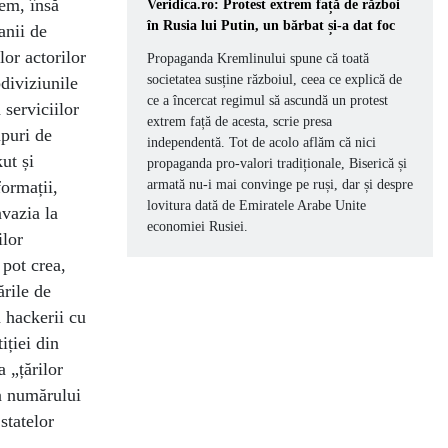
tem, însă
Veridica.ro: Protest extrem față de război
în Rusia lui Putin, un bărbat și-a dat foc
anii de
lor actorilor
Propaganda Kremlinului spune că toată
societatea susține războiul, ceea ce explică de
diviziunile
ce a încercat regimul să ascundă un protest
 serviciilor
extrem față de acesta, scrie presa
puri de
independentă. Tot de acolo aflăm că nici
ut și
propaganda pro-valori tradiționale, Biserică și
ormații,
armată nu-i mai convinge pe ruși, dar și despre
lovitura dată de Emiratele Arabe Unite
vazia la
economiei Rusiei.
ilor
 pot crea,
ările de
ă hackerii cu
iției din
a „țărilor
 a numărului
statelor