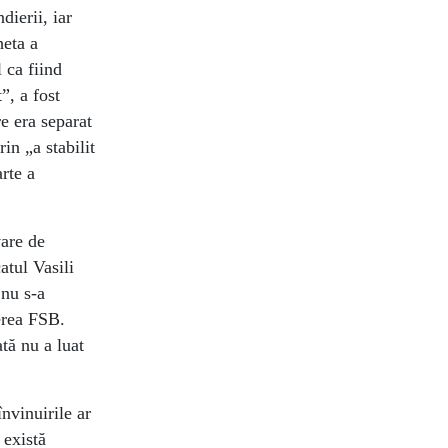
dierii, iar
heta a
 ca fiind
”, a fost
re era separat
in „a stabilit
rte a
vare de
atul Vasili
 nu s-a
herea FSB.
tă nu a luat
nvinuirile ar
 există