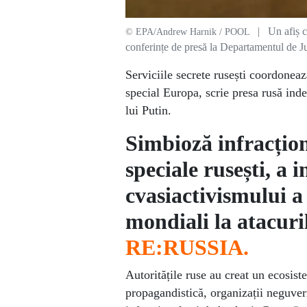
| Un afiș car
© EPA/Andrew Harnik / POOL
conferințe de presă la Departamentul de 
Serviciile secrete rusești coordonea
special Europa, scrie presa rusă ind
lui Putin.
Simbioză infracționa
speciale rusești, a i
cvasiactivismului a 
mondiali la atacuri
RE:RUSSIA.
Autoritățile ruse au creat un ecosis
propagandistică, organizații neguve