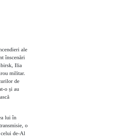
ncendieri ale
nt înscenări
irsk, Ilia
rou militar.
turilor de
at-o și au
ească
a lui în
transmisie, o
 celui de-Al