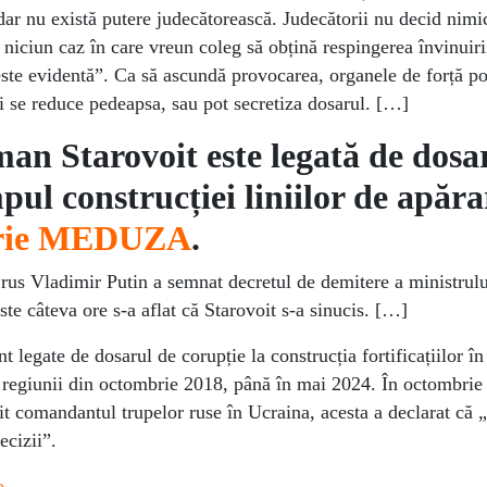
 dar nu există putere judecătorească. Judecătorii nu decid nimi
niciun caz în care vreun coleg să obțină respingerea învinuiri
ste evidentă”. Ca să ascundă provocarea, organele de forță p
i se reduce pedeapsa, sau pot secretiza dosarul. […]
an Starovoit este legată de dosa
pul construcției liniilor de apăra
rie MEDUZA
.
e rus Vladimir Putin a semnat decretul de demitere a ministrulu
te câteva ore s-a aflat că Starovoit s-a sinucis. […]
t legate de dosarul de corupție la construcția fortificațiilor î
l regiunii din octombrie 2018, până în mai 2024. În octombrie
t comandantul trupelor ruse în Ucraina, acesta a declarat că 
ecizii”.
o
.