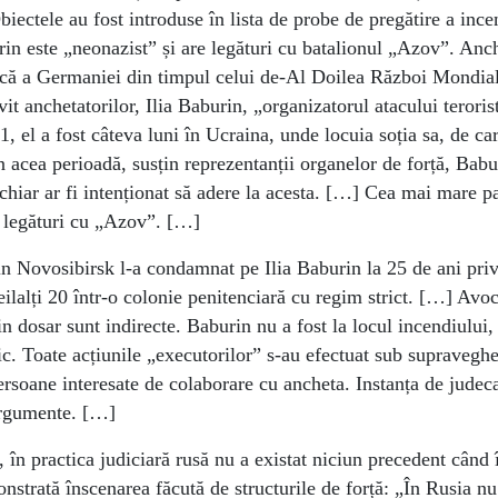
iectele au fost introduse în lista de probe de pregătire a incen
rin este „neonazist” și are legături cu batalionul „Azov”. Anc
orică a Germaniei din timpul celui de-Al Doilea Război Mondial
t anchetatorilor, Ilia Baburin, „organizatorul atacului terorist
, el a fost câteva luni în Ucraina, unde locuia soția sa, de ca
 acea perioadă, susțin reprezentanții organelor de forță, Babur
chiar ar fi intenționat să adere la acesta. […] Cea mai mare pa
e legături cu „Azov”. […]
in Novosibirsk l-a condamnat pe Ilia Baburin la 25 de ani pri
ceilalți 20 într-o colonie penitenciară cu regim strict. […] Avoc
 dosar sunt indirecte. Baburin nu a fost la locul incendiului,
mic. Toate acțiunile „executorilor” s-au efectuat sub supraveg
ersoane interesate de colaborare cu ancheta. Instanța de judeca
 argumente. […]
 în practica judiciară rusă nu a existat niciun precedent când î
onstrată înscenarea făcută de structurile de forță: „În Rusia nu