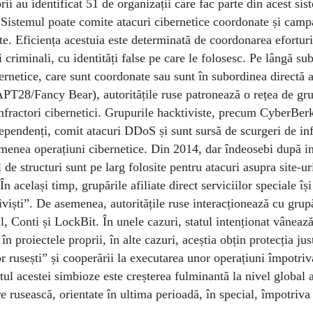
rii au identificat 51 de organizații care fac parte din acest sis
 Sistemul poate comite atacuri cibernetice coordonate și camp
e. Eficiența acestuia este determinată de coordonarea eforturi
riminali, cu identități false pe care le folosesc. Pe lângă sub
ernetice, care sunt coordonate sau sunt în subordinea directă a
T28/Fancy Bear), autoritățile ruse patronează o rețea de gru
 infractori cibernetici. Grupurile hacktiviste, precum CyberBerk
ependenți, comit atacuri DDoS și sunt sursă de scurgeri de inf
menea operațiuni cibernetice. Din 2014, dar îndeosebi după in
 de structuri sunt pe larg folosite pentru atacuri asupra site-ur
 același timp, grupările afiliate direct serviciilor speciale își
viști”. De asemenea, autoritățile ruse interacționează cu grup
il, Conti și LockBit. În unele cazuri, statul intenționat vâneaz
 în proiectele proprii, în alte cazuri, aceștia obțin protecția just
or rusești” și cooperării la executarea unor operațiuni împotriv
ul acestei simbioze este creșterea fulminantă la nivel global
e rusească, orientate în ultima perioadă, în special, împotriva 