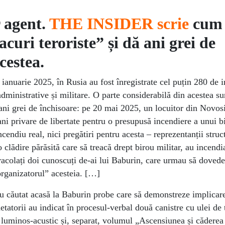
r agent.
THE INSIDER scrie
cum
curi teroriste” și dă ani grei de
cestea.
 ianuarie 2025, în Rusia au fost înregistrate cel puțin 280 de i
 administrative și militare. O parte considerabilă din acestea su
i grei de închisoare: pe 20 mai 2025, un locuitor din Novosib
ni privare de libertate pentru o presupusă incendiere a unui bi
ncendiu real, nici pregătiri pentru acesta – reprezentanții struc
 clădire părăsită care să treacă drept birou militar, au incendi
 racolați doi cunoscuți de-ai lui Baburin, care urmau să doved
organizatorul” acesteia. […]
 au căutat acasă la Baburin probe care să demonstreze implicare
etatorii au indicat în procesul-verbal două canistre cu ulei de 
t luminos-acustic și, separat, volumul „Ascensiunea și căderea