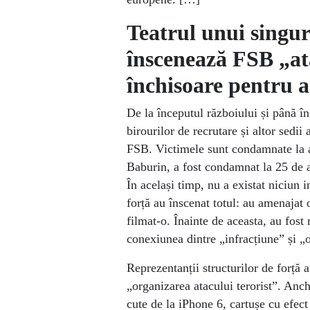
Teatrul unui singu
înscenează FSB „ata
închisoare pentru a
De la începutul războiului și până în
birourilor de recrutare și altor sedii
FSB. Victimele sunt condamnate la an
Baburin, a fost condamnat la 25 de a
În același timp, nu a existat niciun i
forță au înscenat totul: au amenajat o
filmat-o. Înainte de aceasta, au fost
conexiunea dintre „infracțiune” și „
Reprezentanții structurilor de forță
„organizarea atacului terorist”. Anch
cute de la iPhone 6, cartușe cu efec