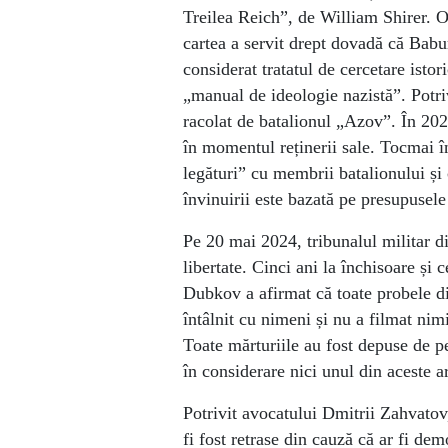
Treilea Reich”, de William Shirer. Ob
cartea a servit drept dovadă că Babu
considerat tratatul de cercetare ist
„manual de ideologie nazistă”. Potrivi
racolat de batalionul „Azov”. În 2021
în momentul reținerii sale. Tocmai în
legături” cu membrii batalionului și 
învinuirii este bazată pe presupusel
Pe 20 mai 2024, tribunalul militar d
libertate. Cinci ani la închisoare și 
Dubkov a afirmat că toate probele din
întâlnit cu nimeni și nu a filmat ni
Toate mărturiile au fost depuse de p
în considerare nici unul din aceste
Potrivit avocatului Dmitrii Zahvatov,
fi fost retrase din cauză că ar fi dem