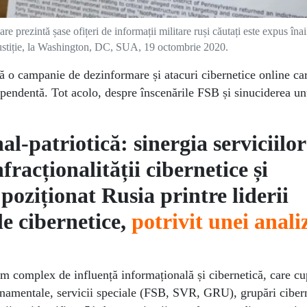
e prezintă șase ofițeri de informații militare ruși căutați este expus îna
Justiție, la Washington, DC, SUA, 19 octombrie 2020.
ză o campanie de dezinformare și atacuri cibernetice online ca
ependentă. Tot acolo, despre înscenările FSB și sinuciderea un
l-patriotică: sinergia serviciilor
nfracționalității cibernetice și
poziționat Rusia printre liderii
le cibernetice,
potrivit unei anali
tem complex de influență informațională și cibernetică, care c
rnamentale, servicii speciale (FSB, SVR, GRU), grupări ciber