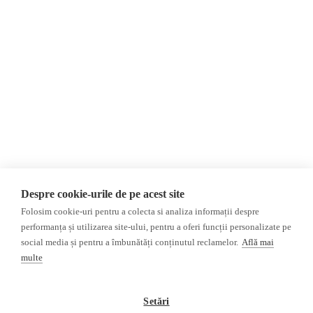
Donații
AIJR
Politica de confidențialitate
Opinii
Fake News, Dezinformare &
Propagandă
Editorial
Republica Moldova
Interviu
Regiunea găgăuză
Reportaj
Regiunea transnistreană
Investigatie
Ucraina
Despre cookie-urile de pe acest site
Rusia
Folosim cookie-uri pentru a colecta si analiza informații despre
Monitor media
Multimedia
performanța și utilizarea site-ului, pentru a oferi funcții personalizate pe
Presa rusă independentă
Podcast
social media și pentru a îmbunătăți conținutul reclamelor.
Află mai
Presa rusa pro-Kremlin
Reportaj video
multe
Presa din regiunea găgăuză
Interviu video
Presa din regiunea transnistreană
Setări