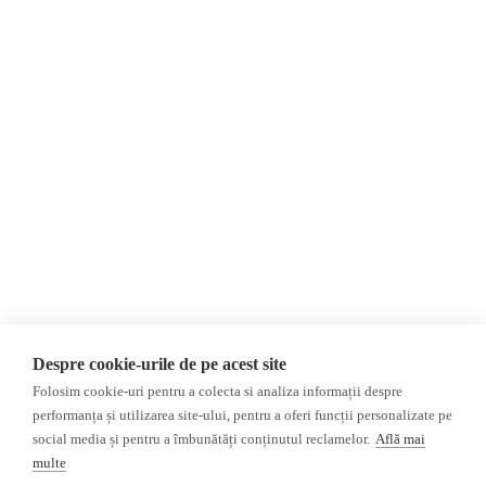
Despre Noi
Știri
Contact
Republica Moldova
Evenimente
România
Newsletter
Internațional
Donații
AIJR
Politica de confidențialitate
Opinii
Fake News, Dezinformare &
Editorial
Propagandă
Interviu
Republica Moldova
Reportaj
Regiunea găgăuză
Regiunea transnistreană
Investigatie
Ucraina
Despre cookie-urile de pe acest site
Rusia
Folosim cookie-uri pentru a colecta si analiza informații despre
performanța și utilizarea site-ului, pentru a oferi funcții personalizate pe
Monitor media
Multimedia
social media și pentru a îmbunătăți conținutul reclamelor.
Află mai
Presa rusă independentă
Podcast
multe
Presa rusa pro-Kremlin
Reportaj video