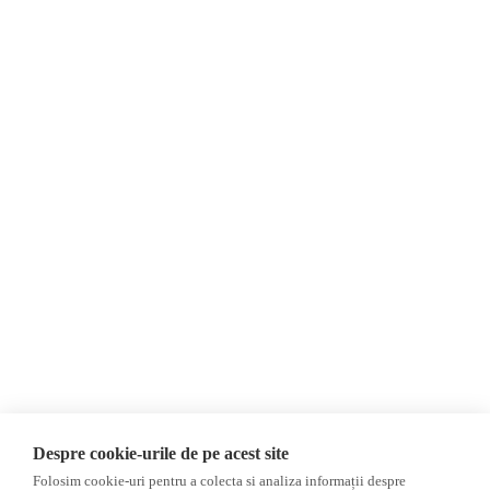
Despre Noi
Știri
Contact
Republica Moldova
Evenimente
România
Newsletter
Internațional
Donații
AIJR
Politica de confidențialitate
Opinii
Fake News, Dezinformare &
Editorial
Propagandă
Interviu
Republica Moldova
Reportaj
Regiunea găgăuză
Regiunea transnistreană
Investigatie
Ucraina
Despre cookie-urile de pe acest site
Rusia
Folosim cookie-uri pentru a colecta si analiza informații despre