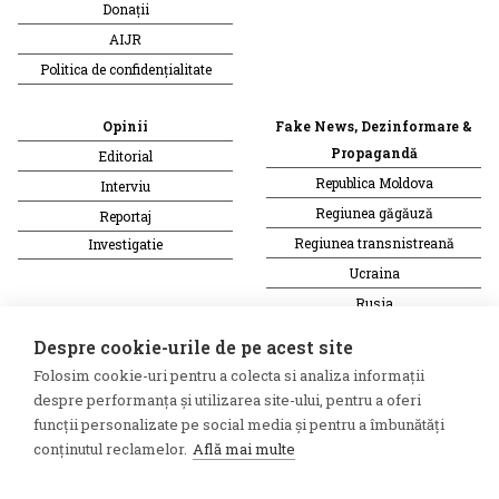
Donații
AIJR
Politica de confidențialitate
Opinii
Fake News, Dezinformare &
Propagandă
Editorial
Republica Moldova
Interviu
Regiunea găgăuză
Reportaj
Regiunea transnistreană
Investigatie
Ucraina
Rusia
Monitor media
Multimedia
Despre cookie-urile de pe acest site
Presa rusă independentă
Podcast
Folosim cookie-uri pentru a colecta si analiza informații
Presa rusa pro-Kremlin
Reportaj video
despre performanța și utilizarea site-ului, pentru a oferi
Presa din regiunea găgăuză
Interviu video
funcții personalizate pe social media și pentru a îmbunătăți
conținutul reclamelor.
Află mai multe
Presa din regiunea
transnistreană