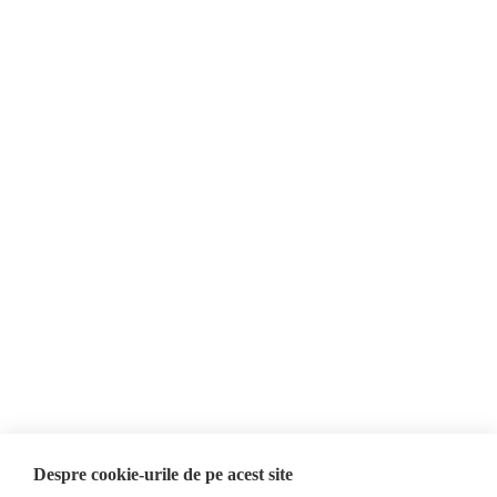
Despre Noi
Știri
Contact
Republica Moldova
Evenimente
România
Newsletter
Internațional
Donații
AIJR
Politica de confidențialitate
Opinii
Fake News, Dezinformare &
Propagandă
Editorial
Republica Moldova
Interviu
Regiunea găgăuză
Reportaj
Regiunea transnistreană
Investigatie
Ucraina
Despre cookie-urile de pe acest site
Rusia