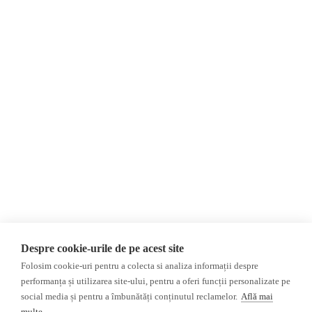
Despre Noi
Știri
Contact
Republica Moldova
Evenimente
România
Newsletter
Internațional
Donații
AIJR
Politica de confidențialitate
Opinii
Fake News, Dezinformare &
Editorial
Propagandă
Interviu
Republica Moldova
Reportaj
Regiunea găgăuză
Regiunea transnistreană
Investigatie
Ucraina
Despre cookie-urile de pe acest site
Rusia
Folosim cookie-uri pentru a colecta si analiza informații despre
performanța și utilizarea site-ului, pentru a oferi funcții personalizate pe
Monitor media
Multimedia
social media și pentru a îmbunătăți conținutul reclamelor.
Află mai
Presa rusă independentă
Podcast
multe