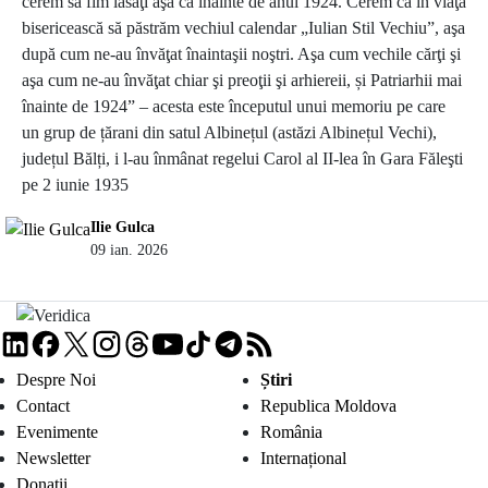
cerem să fim lăsaţi aşa ca înainte de anul 1924. Cerem ca în viaţa
bisericească să păstrăm vechiul calendar „Iulian Stil Vechiu”, aşa
după cum ne-au învăţat înaintaşii noştri. Aşa cum vechile cărţi şi
aşa cum ne-au învăţat chiar şi preoţii şi arhiereii, și Patriarhii mai
înainte de 1924” – acesta este începutul unui memoriu pe care
un grup de țărani din satul Albinețul (astăzi Albinețul Vechi),
județul Bălți, i l-au înmânat regelui Carol al II-lea în Gara Făleşti
pe 2 iunie 1935
Ilie Gulca
09 ian. 2026
Despre Noi
Știri
Contact
Republica Moldova
Evenimente
România
Newsletter
Internațional
Donații