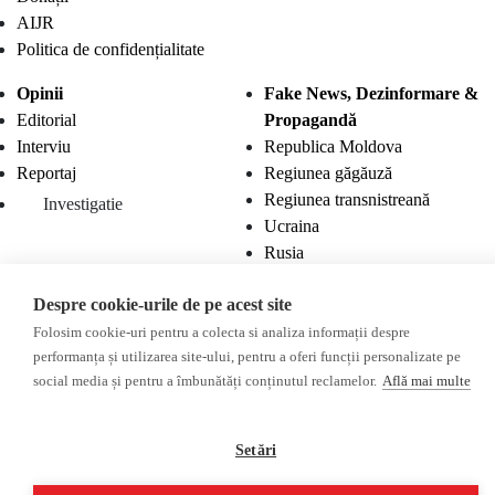
AIJR
Politica de confidențialitate
Opinii
Fake News, Dezinformare &
Editorial
Propagandă
Interviu
Republica Moldova
Reportaj
Regiunea găgăuză
Regiunea transnistreană
Investigatie
Ucraina
Rusia
Monitor media
Multimedia
Despre cookie-urile de pe acest site
Presa rusă independentă
Podcast
Folosim cookie-uri pentru a colecta si analiza informații despre
Presa rusa pro-Kremlin
Reportaj video
performanța și utilizarea site-ului, pentru a oferi funcții personalizate pe
Presa din regiunea găgăuză
Interviu video
social media și pentru a îmbunătăți conținutul reclamelor.
Află mai multe
Presa din regiunea
transnistreană
Setări
©2026 Veridica.md. Toate drepturile rezervate. Veridica™ este o publicație a