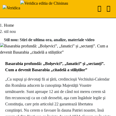
Home
stil nou
Stil nou: Stiri de ultima ora, analize, materiale video
Basarabia profundă: „Bolșevici”, „fanatici” și „sectanți”.
Cum a devenit Basarabia „citadelă a stiliștilor”
„Ca supuşi şi devotaţi fii ai ţării, credincioşii Vechiului-Calendar
din România aducem la cunoştinţa Majestăţii Voastre
următoarele. Sunt aproape 12 ani de când noi mereu cerem să
fim recunoscuţi ca un cult deosebit, aşa cum îngăduie legile şi
Constituţia, care prin articolul 22 garantează libertatea
conştiinţei. Nu cerem o favoare în dauna Patriei noastre, însă