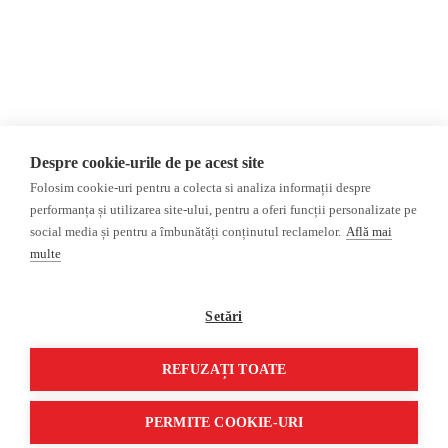
Politica de confidențialitate
Opinii
Fake News, Dezinformare &
Editorial
Propagandă
Interviu
Republica Moldova
Reportaj
Regiunea găgăuză
Regiunea transnistreană
Investigatie
Ucraina
Despre cookie-urile de pe acest site
Rusia
Folosim cookie-uri pentru a colecta si analiza informații despre
performanța și utilizarea site-ului, pentru a oferi funcții personalizate pe
Monitor media
Multimedia
social media și pentru a îmbunătăți conținutul reclamelor.
Află mai
Presa rusă independentă
Podcast
multe
Presa rusa pro-Kremlin
Reportaj video
Presa din regiunea găgăuză
Interviu video
Setări
Presa din regiunea
transnistreană
REFUZAȚI TOATE
©2026 Veridica.md. Toate drepturile rezervate. Veridica™ este o publicație a
Asociației Alianța Internațională a Jurnaliștilor Români
.
PERMITE COOKIE-URI
Soluție web
Treeworks