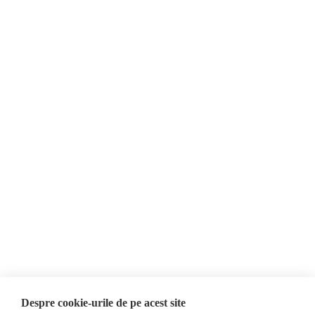
Ar fi lucrat pentru serviciile de informații ale unei puteri străine.
Despre Noi
Știri
Contact
Republica Moldova
Evenimente
România
Newsletter
Internațional
Donații
AIJR
Politica de confidențialitate
Opinii
Fake News, Dezinformare &
Editorial
Propagandă
Interviu
Republica Moldova
Reportaj
Regiunea găgăuză
Regiunea transnistreană
Investigatie
Ucraina
Despre cookie-urile de pe acest site