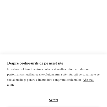
Evenimente
România
Newsletter
Internațional
Donații
AIJR
Politica de confidențialitate
Opinii
Fake News, Dezinformare &
Editorial
Propagandă
Interviu
Republica Moldova
Reportaj
Regiunea găgăuză
Regiunea transnistreană
Investigatie
Ucraina
Despre cookie-urile de pe acest site
Rusia
Folosim cookie-uri pentru a colecta si analiza informații despre
performanța și utilizarea site-ului, pentru a oferi funcții personalizate pe
Monitor media
Multimedia
social media și pentru a îmbunătăți conținutul reclamelor.
Află mai
Presa rusă independentă
Podcast
multe
Presa rusa pro-Kremlin
Reportaj video
Presa din regiunea găgăuză
Interviu video
Setări
Presa din regiunea
transnistreană