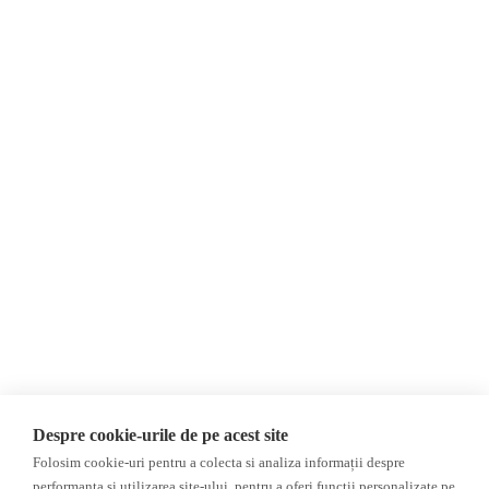
Despre Noi
Știri
Contact
Republica Moldova
Evenimente
România
Newsletter
Internațional
Donații
AIJR
Politica de confidențialitate
Opinii
Fake News, Dezinformare &
Editorial
Propagandă
Interviu
Republica Moldova
Reportaj
Regiunea găgăuză
Regiunea transnistreană
Investigatie
Ucraina
Despre cookie-urile de pe acest site
Rusia
Folosim cookie-uri pentru a colecta si analiza informații despre
performanța și utilizarea site-ului, pentru a oferi funcții personalizate pe