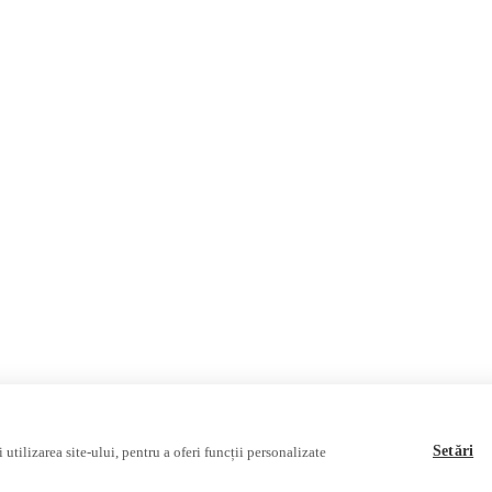
România
Internațional
Fake News, Dezinformare & 
Republica Moldova
Regiunea găgăuză
Regiunea transnistreană
Ucraina
Rusia
Multimedia
Podcast
Reportaj video
Interviu video
Setări
utilizarea site-ului, pentru a oferi funcții personalizate
sociației Alianța Internațională a Jurnaliștilor Români
.
Soluție web
Treeworks