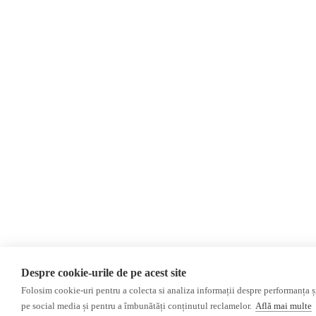
Evenimente
Newsletter
Donații
AIJR
Politica de confidențialitate
Opinii
Editorial
Interviu
Reportaj
Investigatie
Monitor media
Presa rusă independentă
Presa rusa pro-Kremlin
Presa din regiunea găgăuză
Despre cookie-urile de pe acest site
Presa din regiunea transnistreană
Folosim cookie-uri pentru a colecta si analiza informații despre performanța și 
pe social media și pentru a îmbunătăți conținutul reclamelor.
Află mai multe
©2026 Veridica.md. Toate drepturile rezervate. Veridica™ este o publicație a
A