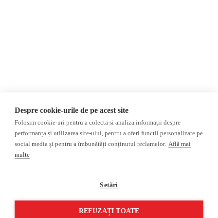
Donații
AIJR
Politica de confidențialitate
Opinii
Fake News, Dezinformare &
Editorial
Propagandă
Interviu
Republica Moldova
Reportaj
Regiunea găgăuză
Regiunea transnistreană
Investigatie
Ucraina
Despre cookie-urile de pe acest site
Rusia
Folosim cookie-uri pentru a colecta si analiza informații despre
performanța și utilizarea site-ului, pentru a oferi funcții personalizate pe
Monitor media
Multimedia
social media și pentru a îmbunătăți conținutul reclamelor.
Află mai
Presa rusă independentă
Podcast
multe
Presa rusa pro-Kremlin
Reportaj video
Presa din regiunea găgăuză
Interviu video
Setări
Presa din regiunea
transnistreană
REFUZAȚI TOATE