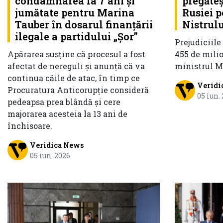
condamnarea la 7 ani și
pregăte
jumătate pentru Marina
Rusiei 
Tauber în dosarul finanțării
Nistrulu
ilegale a partidului „Șor”
Prejudiciile
Apărarea susține că procesul a fost
455 de milio
afectat de nereguli și anunță că va
ministrul M
continua căile de atac, în timp ce
Veridi
Procuratura Anticorupție consideră
05 iun.
pedeapsa prea blândă și cere
majorarea acesteia la 13 ani de
închisoare.
Veridica News
05 iun. 2026