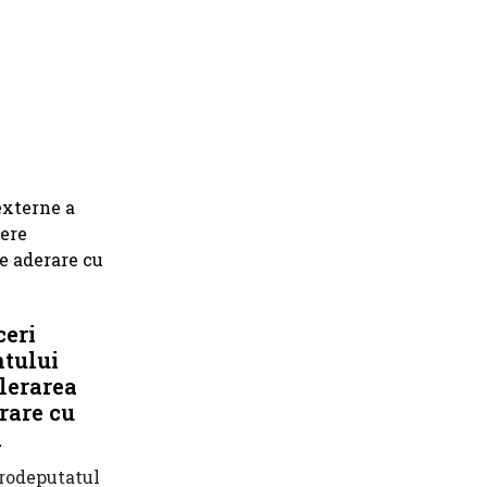
ceri
ntului
lerarea
rare cu
a
urodeputatul