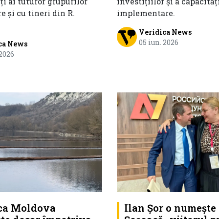
i ai tuturor grupurilor
investițiilor și a capacităț
 și cu tineri din R.
implementare.
Veridica News
05 iun. 2026
ca News
 2026
ca Moldova
Ilan Șor o numește