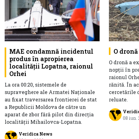
MAE condamnă incidentul
O dronă 
produs în apropierea
O dronă a ex
localității Lopatna, raionul
nopții în pr
Orhei
raionul Orhe
La ora 00:20, sistemele de
rănită. În a
supraveghere ale Armatei Naționale
cercetările 
au fixat traversarea frontierei de stat
reluate.
a Republicii Moldova de către un
Veridi
aparat de zbor fără pilot din direcția
08 iun.
localității Mihailovca-Lopatna.
Veridica News