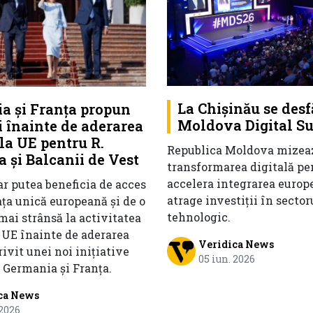
La Chișinău se des
a și Franța propun
Moldova Digital S
i înainte de aderarea
la UE pentru R.
Republica Moldova mizea
 și Balcanii de Vest
transformarea digitală pen
accelera integrarea europe
r putea beneficia de acces
atrage investiții în sector
ața unică europeană și de o
tehnologic.
mai strânsă la activitatea
r UE înainte de aderarea
Veridica News
rivit unei noi inițiative
05 iun. 2026
 Germania și Franța.
ca News
 2026