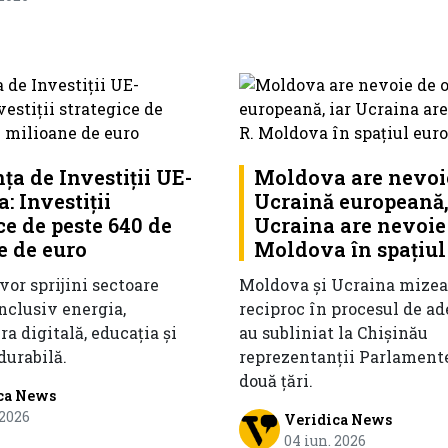
ța de Investiții UE-
Moldova are nevoi
 Investiții
Ucraină europeană,
ce de peste 640 de
Ucraina are nevoie 
e de euro
Moldova în spațiul
 vor sprijini sectoare
Moldova și Ucraina mizeaz
inclusiv energia,
reciproc în procesul de ad
ra digitală, educația și
au subliniat la Chișinău
durabilă.
reprezentanții Parlamente
două țări.
ca News
 2026
Veridica News
04 iun. 2026