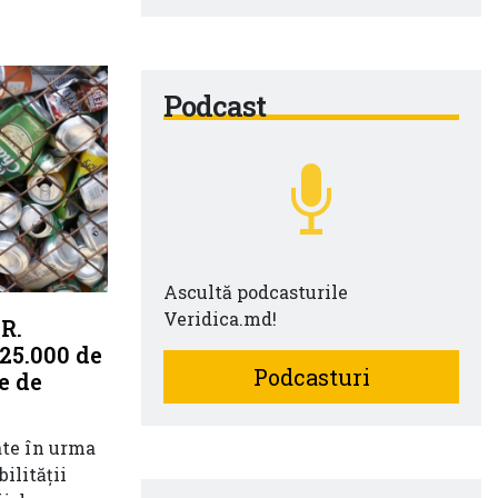
Podcast
Ascultă podcasturile
Veridica.md!
R.
25.000 de
Podcasturi
e de
ate în urma
ilității