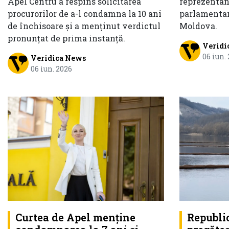
reprezentanț
Apel Centru a respins solicitarea
parlamentare
procurorilor de a-l condamna la 10 ani
Moldova.
de închisoare și a menținut verdictul
pronunțat de prima instanță.
Veridi
06 iun.
Veridica News
06 iun. 2026
Curtea de Apel menține
Republi