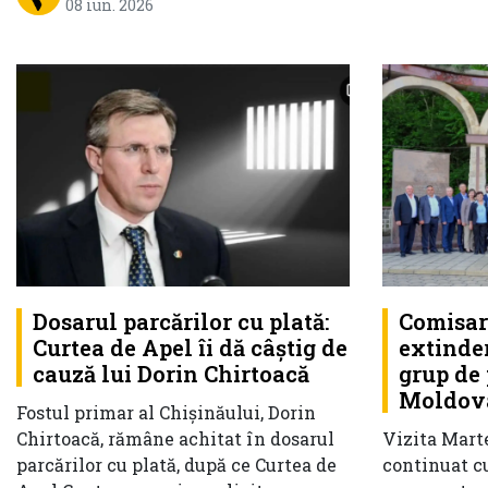
08 iun. 2026
Comisar
Dosarul parcărilor cu plată:
extinder
Curtea de Apel îi dă câștig de
grup de 
cauză lui Dorin Chirtoacă
Moldov
Fostul primar al Chișinăului, Dorin
Vizita Marte
Chirtoacă, rămâne achitat în dosarul
continuat cu
parcărilor cu plată, după ce Curtea de