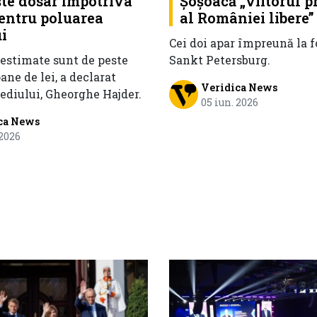
ște dosar împotriva
Șoșoacă „viitorul p
pentru poluarea
al României libere”
i
Cei doi apar împreună la 
 estimate sunt de peste
Sankt Petersburg.
ane de lei, a declarat
Veridica News
ediului, Gheorghe Hajder.
05 iun. 2026
ca News
 2026