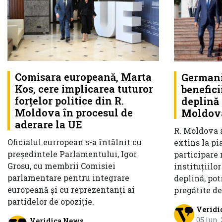
Comisara europeană, Marta
Germani
Kos, cere implicarea tuturor
benefici
forțelor politice din R.
deplină 
Moldova în procesul de
Moldova
aderare la UE
R. Moldova a
Oficialul eurropean s-a întâlnit cu
extins la pi
președintele Parlamentului, Igor
participare 
Grosu, cu membrii Comisiei
instituțiilo
parlamentare pentru integrare
deplină, pot
europeană și cu reprezentanți ai
pregătite de
partidelor de opoziție.
Veridi
05 iun.
Veridica News