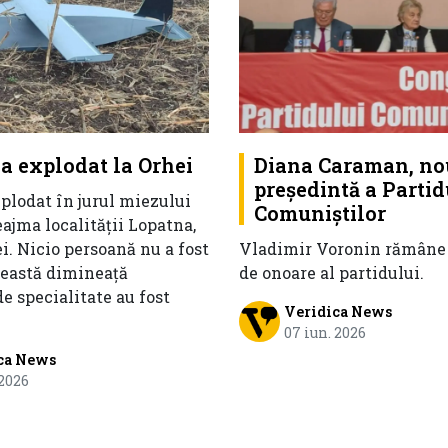
a explodat la Orhei
Diana Caraman, no
președintă a Partid
plodat în jurul miezului
Comuniștilor
eajma localității Lopatna,
i. Nicio persoană nu a fost
Vladimir Voronin rămâne
ceastă dimineață
de onoare al partidului.
de specialitate au fost
Veridica News
07 iun. 2026
ca News
 2026