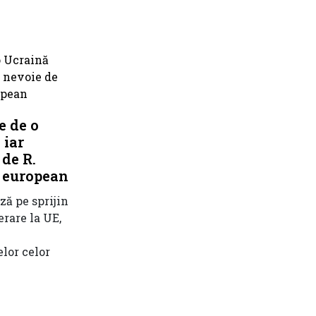
e de o
 iar
de R.
 european
ă pe sprijin
erare la UE,
lor celor