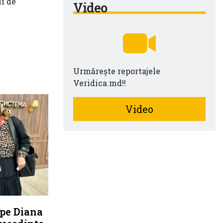
ii de
Video
Urmărește reportajele
Veridica.md!!
Video
 pe Diana