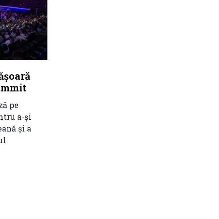
fășoară
ummit
ză pe
tru a-și
ană și a
ul