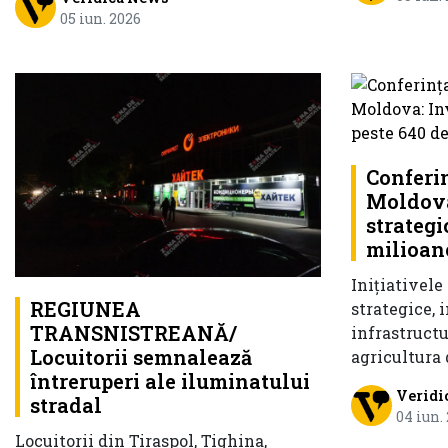
05 iun. 2026
Conferin
Moldova:
strategi
milioan
Inițiativele
REGIUNEA
strategice, 
TRANSNISTREANĂ/
infrastructu
Locuitorii semnalează
agricultura 
întreruperi ale iluminatului
Veridi
stradal
04 iun.
Locuitorii din Tiraspol, Tighina,