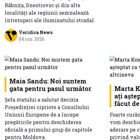
Râbnița, Dnestrovsc și din alte
localități ale regiunii semnalează
întreruperi ale iluminatului stradal.
Veridica News
04 iun. 2026
Maia Sandu: Noi suntem
gata pentru pasul următor
Marta K
ați aștep
Șefa statului a salutat decizia
făcut de
Președinției cipriote a Consiliului
Uniunii Europene de a începe
Foarte curân
pregătirile pentru deschiderea
vom deschid
oficială a primului grup de capitole
aderare pe c
pentru Moldova.
privind val