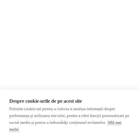
Despre Noi
Știri
Contact
Republica Moldova
Evenimente
România
Newsletter
Internațional
Donații
AIJR
Politica de confidențialitate
Opinii
Fake News, Dezinformare &
Editorial
Propagandă
Interviu
Republica Moldova
Reportaj
Regiunea găgăuză
Regiunea transnistreană
Investigatie
Ucraina
Despre cookie-urile de pe acest site
Rusia
Folosim cookie-uri pentru a colecta si analiza informații despre
performanța și utilizarea site-ului, pentru a oferi funcții personalizate pe
Monitor media
Multimedia
social media și pentru a îmbunătăți conținutul reclamelor.
Află mai
Presa rusă independentă
Podcast
multe
Presa rusa pro-Kremlin
Reportaj video