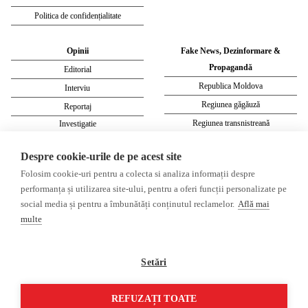
Politica de confidențialitate
Opinii
Fake News, Dezinformare &
Propagandă
Editorial
Republica Moldova
Interviu
Regiunea găgăuză
Reportaj
Regiunea transnistreană
Investigatie
Ucraina
Despre cookie-urile de pe acest site
Rusia
Folosim cookie-uri pentru a colecta si analiza informații despre
Monitor media
Multimedia
performanța și utilizarea site-ului, pentru a oferi funcții personalizate pe
Presa rusă independentă
Podcast
social media și pentru a îmbunătăți conținutul reclamelor.
Află mai
Presa rusa pro-Kremlin
Reportaj video
multe
Presa din regiunea găgăuză
Interviu video
Presa din regiunea transnistreană
Setări
©2026 Veridica.md. Toate drepturile
Soluție web
REFUZAȚI TOATE
rezervate. Veridica™ este o publicație a
Treeworks