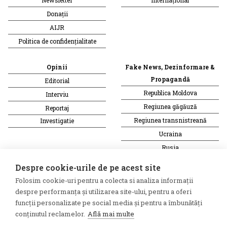
Donații
AIJR
Politica de confidențialitate
Opinii
Fake News, Dezinformare &
Propagandă
Editorial
Republica Moldova
Interviu
Regiunea găgăuză
Reportaj
Regiunea transnistreană
Investigatie
Ucraina
Rusia
Monitor media
Multimedia
Despre cookie-urile de pe acest site
Presa rusă independentă
Podcast
Folosim cookie-uri pentru a colecta si analiza informații
Presa rusa pro-Kremlin
Reportaj video
despre performanța și utilizarea site-ului, pentru a oferi
Presa din regiunea găgăuză
Interviu video
funcții personalizate pe social media și pentru a îmbunătăți
conținutul reclamelor.
Află mai multe
Presa din regiunea