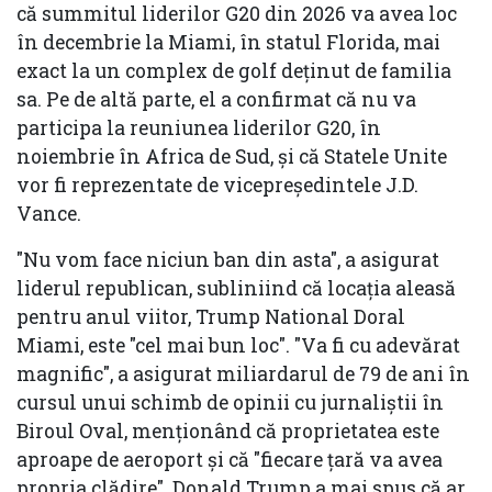
că summitul liderilor G20 din 2026 va avea loc
în decembrie la Miami, în statul Florida, mai
exact la un complex de golf deținut de familia
sa. Pe de altă parte, el a confirmat că nu va
participa la reuniunea liderilor G20, în
noiembrie în Africa de Sud, și că Statele Unite
vor fi reprezentate de vicepreședintele J.D.
Vance.
"Nu vom face niciun ban din asta", a asigurat
liderul republican, subliniind că locația aleasă
pentru anul viitor, Trump National Doral
Miami, este "cel mai bun loc". "Va fi cu adevărat
magnific", a asigurat miliardarul de 79 de ani în
cursul unui schimb de opinii cu jurnaliștii în
Biroul Oval, menționând că proprietatea este
aproape de aeroport și că "fiecare țară va avea
propria clădire". Donald Trump a mai spus că ar