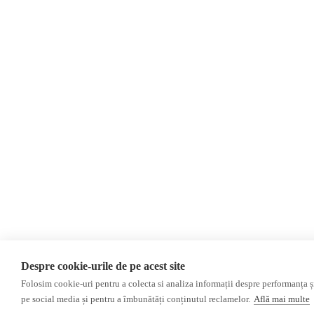
Evenimente
Newsletter
Donații
AIJR
Politica de confidențialitate
Opinii
Editorial
Interviu
Reportaj
Investigatie
Monitor media
Presa rusă independentă
Presa rusa pro-Kremlin
Presa din regiunea găgăuză
Despre cookie-urile de pe acest site
Presa din regiunea transnistreană
Folosim cookie-uri pentru a colecta si analiza informații despre performanța și 
pe social media și pentru a îmbunătăți conținutul reclamelor.
Află mai multe
©2026 Veridica.md. Toate drepturile rezervate. Veridica™ este o publicație a
A