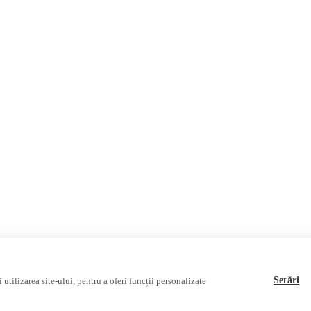
România
Internațional
Fake News, Dezinformare & 
Republica Moldova
Regiunea găgăuză
Regiunea transnistreană
Ucraina
Rusia
Multimedia
Podcast
Reportaj video
Interviu video
Setări
utilizarea site-ului, pentru a oferi funcții personalizate
sociației Alianța Internațională a Jurnaliștilor Români
.
Soluție web
Treeworks