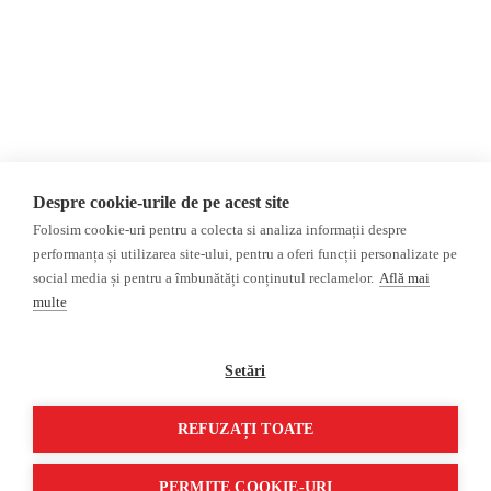
Politica de confidențialitate
Opinii
Fake News, Dezinformare &
Editorial
Propagandă
Interviu
Republica Moldova
Reportaj
Regiunea găgăuză
Regiunea transnistreană
Investigatie
Ucraina
Despre cookie-urile de pe acest site
Rusia
Folosim cookie-uri pentru a colecta si analiza informații despre
performanța și utilizarea site-ului, pentru a oferi funcții personalizate pe
Monitor media
Multimedia
social media și pentru a îmbunătăți conținutul reclamelor.
Află mai
Presa rusă independentă
Podcast
multe
Presa rusa pro-Kremlin
Reportaj video
Presa din regiunea găgăuză
Interviu video
Setări
Presa din regiunea
transnistreană
REFUZAȚI TOATE
©2026 Veridica.md. Toate drepturile rezervate. Veridica™ este o publicație a
Asociației Alianța Internațională a Jurnaliștilor Români
.
PERMITE COOKIE-URI