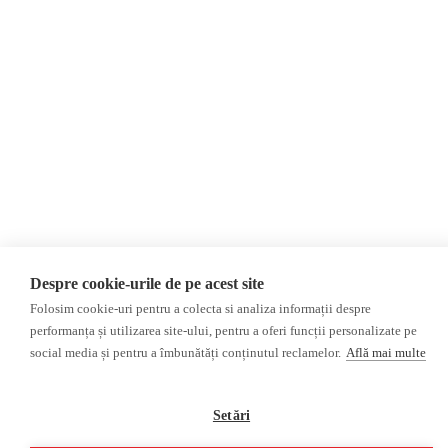
Presa rusă independentă
Podcast
Presa rusa pro-Kremlin
Reportaj video
Presa din regiunea găgăuză
Interviu video
Presa din regiunea
transnistreană
©2026 Veridica.md. Toate drepturile rezervate. Veridica™ este o publicație a
Asociației Alianța Internațională a Jurnaliștilor Români
.
Soluție web
Treeworks
Despre cookie-urile de pe acest site
Folosim cookie-uri pentru a colecta si analiza informații despre
performanța și utilizarea site-ului, pentru a oferi funcții personalizate pe
social media și pentru a îmbunătăți conținutul reclamelor.
Află mai multe
Setări