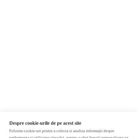
Despre Noi
Știri
Contact
Republica Moldova
Evenimente
România
Newsletter
Internațional
Donații
AIJR
Politica de confidențialitate
Opinii
Fake News, Dezinformare &
Editorial
Propagandă
Interviu
Republica Moldova
Reportaj
Regiunea găgăuză
Regiunea transnistreană
Investigatie
Ucraina
Despre cookie-urile de pe acest site
Rusia
Folosim cookie-uri pentru a colecta si analiza informații despre
performanța și utilizarea site-ului, pentru a oferi funcții personalizate pe