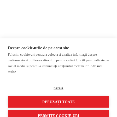
Politica de confidențialitate
Opinii
Fake News, Dezinformare &
Editorial
Propagandă
Interviu
Republica Moldova
Reportaj
Regiunea găgăuză
Regiunea transnistreană
Investigatie
Ucraina
Despre cookie-urile de pe acest site
Rusia
Folosim cookie-uri pentru a colecta si analiza informații despre
performanța și utilizarea site-ului, pentru a oferi funcții personalizate pe
Monitor media
Multimedia
social media și pentru a îmbunătăți conținutul reclamelor.
Află mai
Presa rusă independentă
Podcast
multe
Presa rusa pro-Kremlin
Reportaj video
Presa din regiunea găgăuză
Interviu video
Setări
Presa din regiunea
transnistreană
REFUZAȚI TOATE
©2026 Veridica.md. Toate drepturile rezervate. Veridica™ este o publicație a
Asociației Alianța Internațională a Jurnaliștilor Români
.
PERMITE COOKIE-URI