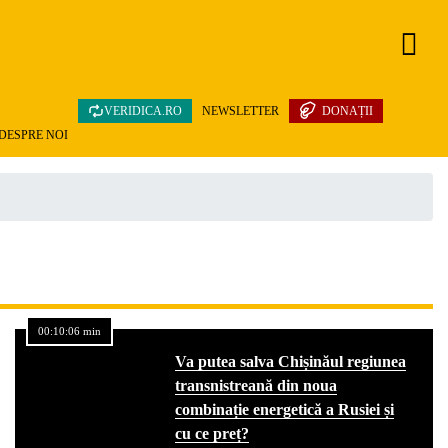
VERIDICA.RO
NEWSLETTER
DONAȚII
DESPRE NOI
00:10:06 min
Va putea salva Chișinăul regiunea
transnistreană din noua
combinație energetică a Rusiei și
cu ce preț?