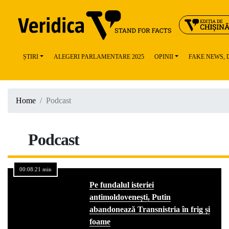
ȘTIRI
ALEGERI PARLAMENTARE 2025
OPINII
FAKE NEWS,
Home
Podcast
Podcast
00:08:21 min
Pe fundalul isteriei
antimoldovenești, Putin
abandonează Transnistria în frig și
foame