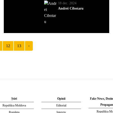
18 dec. 2024
Andrei Cibotaru
12
13
›
Știri
Opinii
Fake News, Dezi
Propagan
Republica Moldova
Editorial
Republica M
România
Interviu