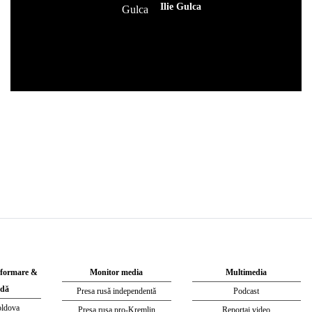
Ilie Gulca
nformare &
Monitor media
Multimedia
dă
Presa rusă independentă
Podcast
oldova
Presa rusa pro-Kremlin
Reportaj video