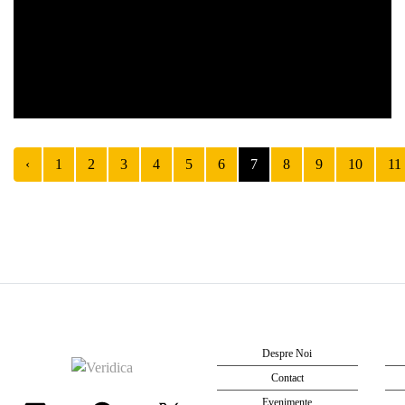
‹
1
2
3
4
5
6
7
8
9
10
11
Despre Noi
Contact
Evenimente