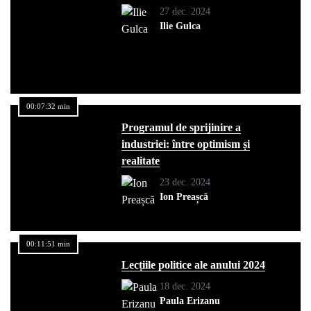
27 dec. 2024
Ilie Gulca
00:07:32 min
Programul de sprijinire a
industriei: între optimism și
realitate
23 dec. 2024
Ion Preașcă
00:11:51 min
Lecțiile politice ale anului 2024
18 dec. 2024
Paula Erizanu