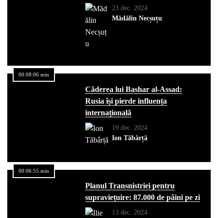
23 dec. 2024
Mădălin Necșuțu
00:08:06 min
Căderea lui Bashar al-Assad:
Rusia își pierde influența
internațională
19 dec. 2024
Ion Tăbârță
00:06:55 min
Planul Transnistriei pentru
supraviețuire: 87.000 de pâini pe zi
13 dec. 2024