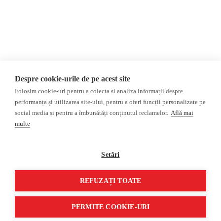
Opinii
Fake News, Dezinformare &
Editorial
Propagandă
Interviu
Republica Moldova
Reportaj
Regiunea găgăuză
Regiunea transnistreană
Investigatie
Ucraina
Despre cookie-urile de pe acest site
Rusia
Folosim cookie-uri pentru a colecta si analiza informații despre
performanța și utilizarea site-ului, pentru a oferi funcții personalizate pe
Monitor media
Multimedia
social media și pentru a îmbunătăți conținutul reclamelor.
Află mai
Presa rusă independentă
Podcast
multe
Presa rusa pro-Kremlin
Reportaj video
Presa din regiunea găgăuză
Interviu video
Setări
Presa din regiunea
transnistreană
REFUZAȚI TOATE
©2026 Veridica.md. Toate drepturile rezervate. Veridica™ este o publicație a
Asociației Alianța Internațională a Jurnaliștilor Români
.
PERMITE COOKIE-URI
Soluție web
Treeworks