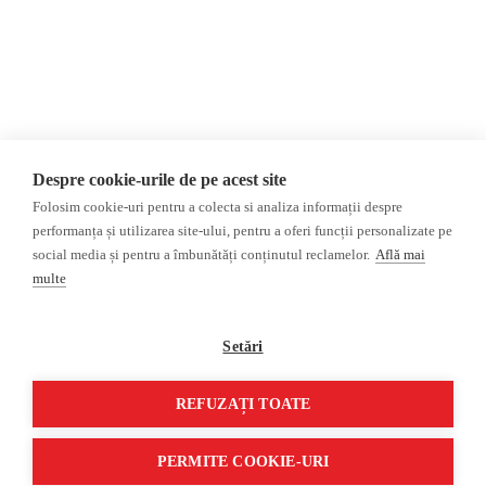
Politica de confidențialitate
Opinii
Fake News, Dezinformare &
Editorial
Propagandă
Interviu
Republica Moldova
Reportaj
Regiunea găgăuză
Regiunea transnistreană
Investigatie
Ucraina
Despre cookie-urile de pe acest site
Rusia
Folosim cookie-uri pentru a colecta si analiza informații despre
performanța și utilizarea site-ului, pentru a oferi funcții personalizate pe
Monitor media
Multimedia
social media și pentru a îmbunătăți conținutul reclamelor.
Află mai
Presa rusă independentă
Podcast
multe
Presa rusa pro-Kremlin
Reportaj video
Presa din regiunea găgăuză
Interviu video
Setări
Presa din regiunea
transnistreană
REFUZAȚI TOATE
©2026 Veridica.md. Toate drepturile rezervate. Veridica™ este o publicație a
Asociației Alianța Internațională a Jurnaliștilor Români
.
PERMITE COOKIE-URI
Soluție web
Treeworks