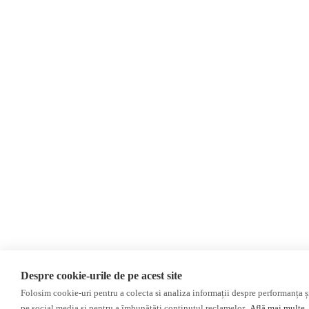
Despre Noi
Contact
Evenimente
Newsletter
Donații
AIJR
Politica de confidențialitate
Despre cookie-urile de pe acest site
Folosim cookie-uri pentru a colecta si analiza informații despre performanța și 
©2026 Veridica.md. Toate drepturile rezervate. Veridica™ este o publicaț
pe social media și pentru a îmbunătăți conținutul reclamelor.
Află mai multe