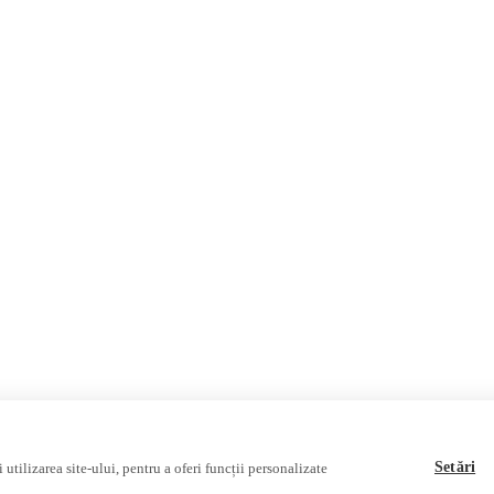
Știri
Opinii
Fake News, Dezi
Propagan
Republica Moldova
Editorial
Republica M
România
Interviu
Regiunea gă
Internațional
Reportaj
Regiunea transn
Investigatie
Ucraina
Rusia
Setări
utilizarea site-ului, pentru a oferi funcții personalizate
ie a
Asociației Alianța Internațională a Jurnaliștilor Români
.