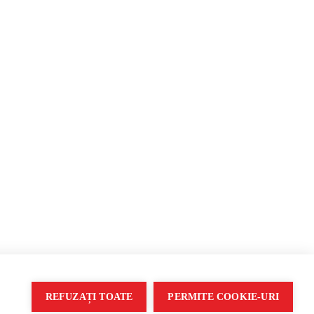
nformare &
Monitor media
Multimedia
dă
Presa rusă independentă
Podcast
oldova
Presa rusa pro-Kremlin
Reportaj video
găuză
Presa din regiunea găgăuză
Interviu video
istreană
Presa din regiunea transnistreană
REFUZAȚI TOATE
PERMITE COOKIE-URI
Soluție web
Treeworks