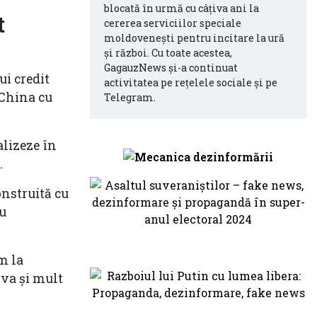
blocată în urmă cu câțiva ani la
t
cererea serviciilor speciale
moldovenești pentru incitare la ură
și război. Cu toate acestea,
GagauzNews și-a continuat
ui credit
activitatea pe rețelele sociale și pe
 China cu
Telegram.
lizeze în
.
onstruită cu
u
m la
ova și mult