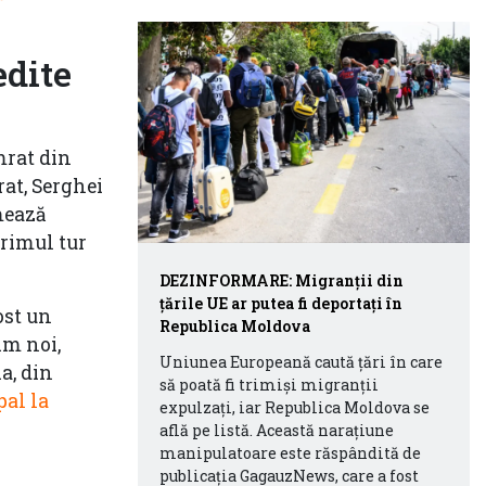
edite
mrat din
rat, Serghei
mează
primul tur
DEZINFORMARE: Migranții din
țările UE ar putea fi deportați în
ost un
Republica Moldova
im noi,
Uniunea Europeană caută țări în care
a, din
să poată fi trimiși migranții
pal la
expulzați, iar Republica Moldova se
află pe listă. Această narațiune
manipulatoare este răspândită de
publicația GagauzNews, care a fost