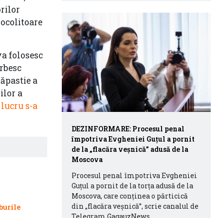
rilor
ocolitoare
va folosesc
orbesc
răpastie a
ilor a
 lucru s-a
DEZINFORMARE: Procesul penal
împotriva Evgheniei Guțul a pornit
de la „flacăra veșnică” adusă de la
Moscova
Procesul penal împotriva Evgheniei
Guțul a pornit de la torța adusă de la
Moscova, care conținea o părticică
din „flacăra veșnică”, scrie canalul de
burile
Telegram GagauzNews.