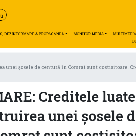
S, DEZINFORMARE & PROPAGANDĂ
MONITOR MEDIA
MULTIMEDI
D
unei șosele de centură în Comrat sunt costisitoare. Cred
RE: Creditele luate
truirea unei șosele d
omrat sunt costisito