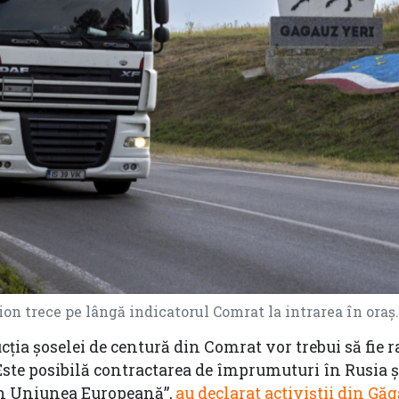
n trece pe lângă indicatorul Comrat la intrarea în oraș.
cția șoselei de centură din Comrat vor trebui să fie
i. Este posibilă contractarea de împrumuturi în Rusia 
 în Uniunea Europeană”,
au declarat activiștii din Găg