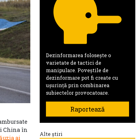
Dezinformarea folosește o
varietate de tactici de
manipulare. Poveștile de
dezinformare pot fi create cu
ușurință prin combinarea
subiectelor provocatoare.
Raportează
 rambursate
și China în
Alte știri
ăuzia ai