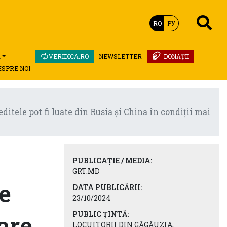
RO
РУ
A
VERIDICA.RO
NEWSLETTER
DONAȚII
ESPRE NOI
itele pot fi luate din Rusia și China în condiții mai
PUBLICAȚIE / MEDIA:
GRT.MD
e
DATA PUBLICĂRII:
23/10/2024
PUBLIC ȚINTĂ:
are.
LOCUITORII DIN GĂGĂUZIA,