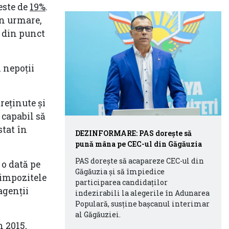
este de
19%
.
in urmare,
 din punct
i nepoții
reținute și
 capabil să
stat în
DEZINFORMARE: PAS dorește să
pună mâna pe CEC-ul din Găgăuzia
PAS dorește să acapareze CEC-ul din
 o dată pe
Găgăuzia și să împiedice
 impozitele
participarea candidaților
agenții
indezirabili la alegerile în Adunarea
Populară, susține bașcanul interimar
al Găgăuziei.
n 2015,