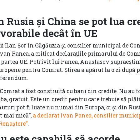
 Rusia și China se pot lua cr
avorabile decât în UE
lui Ilan Șor în Găgăuzia și consilier municipal de Co
Ivan Panea, a criticat declarațiile primarului de Com
 partea UE. Potrivit lui Panea, Anastasov supraesti
uropene pentru Comrat. Știrea a apărut la o zi după 
referendum.
Comrat a fost construită cu bani din credite. Nu au f
a, gratuit. Este un credit pentru care trebuie să plăt
muturi pot fi luate nu numai din Europa, ci și din Rusi
lt mai mică”,
a declarat Ivan Panea, consilier munici
Renaștere”
.
nu este capabilă să acorde