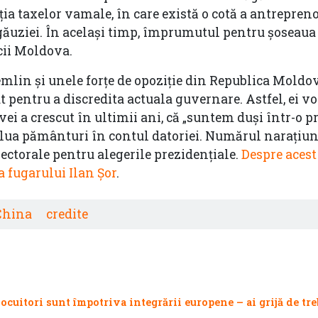
pția taxelor vamale, în care există o cotă a antrepreno
ăuziei. În același timp, împrumutul pentru șoseaua 
cii Moldova.
emlin și unele forțe de opoziție din Republica Moldo
at pentru a discredita actuala guvernare. Astfel, ei v
ei a crescut în ultimii ani, că „suntem duși într-o p
or lua pământuri în contul datoriei. Numărul narațiun
ectorale pentru alegerile prezidențiale.
Despre acest
a fugarului Ilan Șor
.
China
credite
cuitori sunt împotriva integrării europene – ai grijă de tre