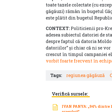
toate taxele colectate (cu exce
găgăuzi) rămân în bugetul Găg
este plătit din bugetul Republi
CONTEXT:
Politicienii pro-Kr
adesea subiectul datoriei de st
despre faptul că datoria Moldov
datoriilor” și chiar că ni se v
crescut în timpul campaniei el
vorbit foarte frecvent în echip
Tags:
regiunea găgăuză
Verifică sursele:
IVAN PANYA: „94% dintre lo
orașului!”