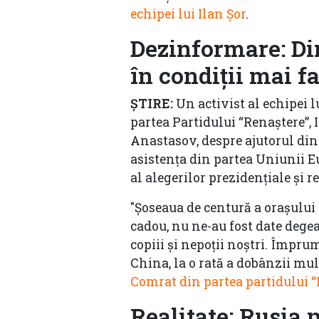
echipei lui Ilan Șor
.
Dezinformare: Din
în condiții mai f
ȘTIRE:
Un activist al echipei 
partea Partidului “Renaștere”, 
Anastasov, despre ajutorul din
asistența din partea Uniunii E
al alegerilor prezidențiale și 
"Șoseaua de centură a orașului 
cadou, nu ne-au fost date degeab
copiii și nepoții noștri. Împru
China, la o rată a dobânzii mu
Comrat din partea partidului “
Realitate: Rusia 