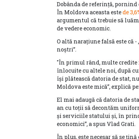
Dobânda de referință, pornind d
În Moldova aceasta este
de 3,6
argumentul că trebuie să luăm 
de vedere economic.
O altă narațiune falsă este că -
noștri”.
"În primul rând, multe credite 
înlocuite cu altele noi, după cu
își plătească datoria de stat, n
Moldova este mică”, explică pen
El mai adaugă că datoria de sta
an cu toții să decontăm unifor
și serviciile statului și, în pr
economici”, a spus Vlad Grati.
În plus, este necesar să se țină