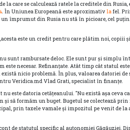
e la care se calculează ratele la creditele din Rusia, 
%
. În Uniunea Europeană este aproximativ
la
fel. Pr
un împrumut din Rusia nu stă în picioare, cel puțin
 „acesta este un credit pentru care plătim noi, copiii ș
nu sunt rambursate deloc. Ele sunt pur și simplu înt
m este necesar. Refinanțate. Atât timp cât statul este
u există nicio problemă. În plus, valoarea datoriei de 
tru Veridica.md Vlad Grati, specialist în finanțe.
t nu este datoria cetățeanului. "Nu există așa ceva ca
m și să formăm un buget. Bugetul se colectează prin
incipal, prin taxele vamale și impozitul pe venit de la 
 cont de statutul specific al autonomiei Găgăuziei. Di