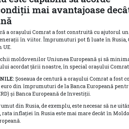
ondiții mai avantajoase decâ
ană
ă a orașului Comrat a fost construită cu ajutorul un
generații în viitor. Împrumuturi pot fi luate în Rusia,
n UE.
 ochii moldovenilor Uniunea Europeană și să minima
lui acordat țării noastre, în special orașului Comrat
NILE:
Șoseaua de centură a orașului Comrat a fost c
e euro din împrumuturi de la Banca Europeană pentr
RD) și Banca Europeană de Investiții.
umut din Rusia, de exemplu, este necesar să ne uită
, rata inflației în Rusia este mai mare decât în Mold
ropeană.