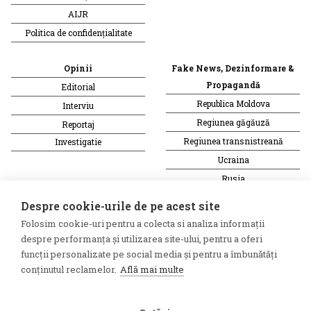
AIJR
Politica de confidențialitate
Opinii
Fake News, Dezinformare &
Propagandă
Editorial
Republica Moldova
Interviu
Regiunea găgăuză
Reportaj
Regiunea transnistreană
Investigatie
Ucraina
Rusia
Monitor media
Multimedia
Despre cookie-urile de pe acest site
Presa rusă independentă
Podcast
Folosim cookie-uri pentru a colecta si analiza informații
Presa rusa pro-Kremlin
Reportaj video
despre performanța și utilizarea site-ului, pentru a oferi
funcții personalizate pe social media și pentru a îmbunătăți
Presa din regiunea găgăuză
Interviu video
conținutul reclamelor.
Află mai multe
Presa din regiunea
transnistreană