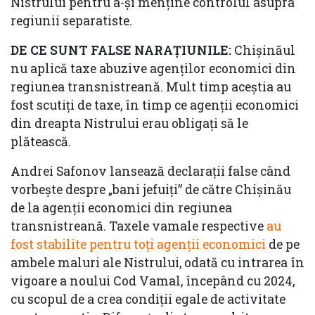
Nistrului pentru a-și menține controlul asupra
regiunii separatiste.
DE CE SUNT FALSE NARAȚIUNILE:
Chișinăul
nu aplică taxe abuzive agenților economici din
regiunea transnistreană. Mult timp aceștia au
fost scutiți de taxe, în timp ce agenții economici
din dreapta Nistrului erau obligați să le
plătească.
Andrei Safonov lansează declarații false când
vorbește despre „bani jefuiți” de către Chișinău
de la agenții economici din regiunea
transnistreană. Taxele vamale respective
au
fost stabilite pentru toți agenții economici
de pe
ambele maluri ale Nistrului, odată cu intrarea în
vigoare a noului Cod Vamal, începând cu 2024,
cu scopul de a crea condiții egale de activitate