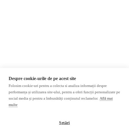
Evenimente
România
Newsletter
Internațional
Donații
AIJR
Politica de confidențialitate
Opinii
Fake News, Dezinformare &
Editorial
Propagandă
Interviu
Republica Moldova
Reportaj
Regiunea găgăuză
Regiunea transnistreană
Investigatie
Ucraina
Despre cookie-urile de pe acest site
Rusia
Folosim cookie-uri pentru a colecta si analiza informații despre
performanța și utilizarea site-ului, pentru a oferi funcții personalizate pe
Monitor media
Multimedia
social media și pentru a îmbunătăți conținutul reclamelor.
Află mai
Presa rusă independentă
Podcast
multe
Presa rusa pro-Kremlin
Reportaj video
Presa din regiunea găgăuză
Interviu video
Setări
Presa din regiunea