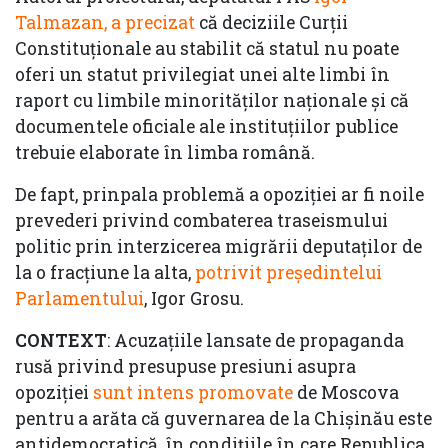
Talmazan, a precizat
că deciziile Curții
Constituționale au stabilit că statul nu poate
oferi un statut privilegiat unei alte limbi în
raport cu limbile minorităților naționale și că
documentele oficiale ale instituțiilor publice
trebuie elaborate în limba română.
De fapt, prinpala problemă a opoziției ar fi noile
prevederi privind combaterea traseismului
politic prin interzicerea migrării deputaților de
la o fracțiune la alta,
potrivit președintelui
Parlamentului
, Igor Grosu.
CONTEXT
: Acuzațiile lansate de propaganda
rusă privind presupuse presiuni asupra
opoziției
sunt intens promovate
de Moscova
pentru a arăta că guvernarea de la Chișinău este
antidemocratică, în condițiile în care Republica