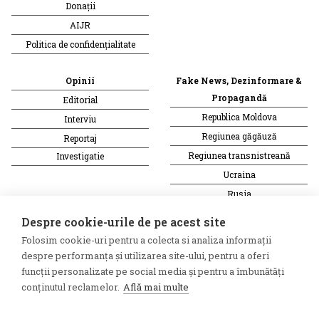
Donații
AIJR
Politica de confidențialitate
Opinii
Fake News, Dezinformare &
Propagandă
Editorial
Republica Moldova
Interviu
Regiunea găgăuză
Reportaj
Regiunea transnistreană
Investigatie
Ucraina
Rusia
Monitor media
Multimedia
Despre cookie-urile de pe acest site
Presa rusă independentă
Podcast
Folosim cookie-uri pentru a colecta si analiza informații
Presa rusa pro-Kremlin
Reportaj video
despre performanța și utilizarea site-ului, pentru a oferi
funcții personalizate pe social media și pentru a îmbunătăți
Presa din regiunea găgăuză
Interviu video
conținutul reclamelor.
Află mai multe
Presa din regiunea
transnistreană