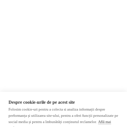
Despre Noi
Știri
Contact
Republica Moldova
Evenimente
România
Newsletter
Internațional
Donații
AIJR
Politica de confidențialitate
Opinii
Fake News, Dezinformare &
Editorial
Propagandă
Interviu
Republica Moldova
Reportaj
Regiunea găgăuză
Regiunea transnistreană
Investigatie
Ucraina
Despre cookie-urile de pe acest site
Rusia
Folosim cookie-uri pentru a colecta si analiza informații despre
performanța și utilizarea site-ului, pentru a oferi funcții personalizate pe
Monitor media
Multimedia
social media și pentru a îmbunătăți conținutul reclamelor.
Află mai
Presa rusă independentă
Podcast