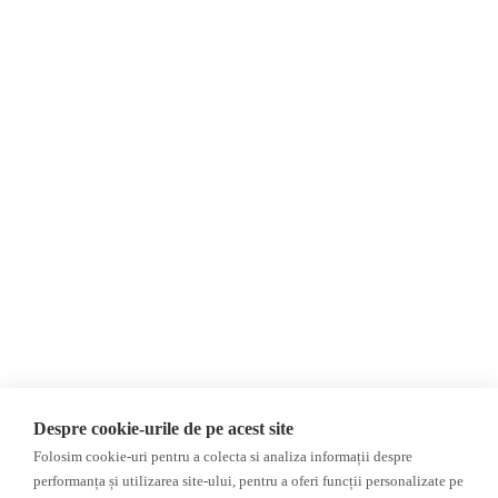
Despre Noi
Știri
Contact
Republica Moldova
Evenimente
România
Newsletter
Internațional
Donații
AIJR
Politica de confidențialitate
Opinii
Fake News, Dezinformare &
Propagandă
Editorial
Republica Moldova
Interviu
Regiunea găgăuză
Reportaj
Regiunea transnistreană
Investigatie
Ucraina
Despre cookie-urile de pe acest site
Rusia
Folosim cookie-uri pentru a colecta si analiza informații despre
Monitor media
Multimedia
performanța și utilizarea site-ului, pentru a oferi funcții personalizate pe
Presa rusă independentă
Podcast