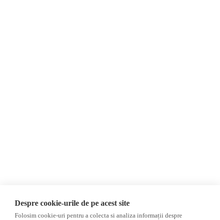
Despre Noi
Știri
Contact
Republica Moldova
Evenimente
România
Newsletter
Internațional
Donații
AIJR
Politica de confidențialitate
Opinii
Fake News, Dezinformare &
Propagandă
Editorial
Republica Moldova
Interviu
Regiunea găgăuză
Reportaj
Regiunea transnistreană
Investigatie
Ucraina
Despre cookie-urile de pe acest site
Rusia
Folosim cookie-uri pentru a colecta si analiza informații despre
Monitor media
Multimedia