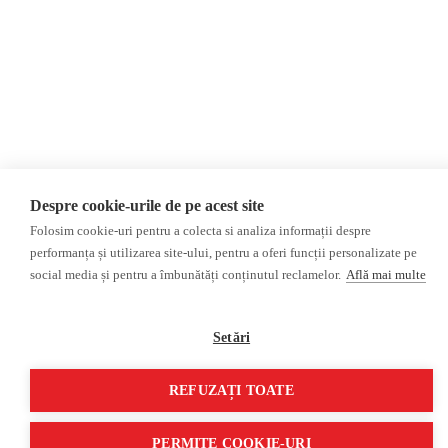
Opinii
Fake News, Dezinformare &
Editorial
Propagandă
Interviu
Republica Moldova
Reportaj
Regiunea găgăuză
Regiunea transnistreană
Investigatie
Ucraina
Rusia
Monitor media
Multimedia
Despre cookie-urile de pe acest site
Presa rusă independentă
Podcast
Folosim cookie-uri pentru a colecta si analiza informații despre
Presa rusa pro-Kremlin
Reportaj video
performanța și utilizarea site-ului, pentru a oferi funcții personalizate pe
Presa din regiunea găgăuză
Interviu video
social media și pentru a îmbunătăți conținutul reclamelor.
Află mai multe
Presa din regiunea
transnistreană
Setări
©2026 Veridica.md. Toate drepturile rezervate. Veridica™ este o publicație a
Asociației Alianța Internațională a Jurnaliștilor Români
.
REFUZAȚI TOATE
Soluție web
Treeworks
PERMITE COOKIE-URI