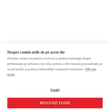
Donații
AIJR
Politica de confidențialitate
Opinii
Fake News, Dezinformare &
Editorial
Propagandă
Interviu
Republica Moldova
Reportaj
Regiunea găgăuză
Regiunea transnistreană
Investigatie
Ucraina
Despre cookie-urile de pe acest site
Rusia
Folosim cookie-uri pentru a colecta si analiza informații despre
performanța și utilizarea site-ului, pentru a oferi funcții personalizate pe
Monitor media
Multimedia
social media și pentru a îmbunătăți conținutul reclamelor.
Află mai
Presa rusă independentă
Podcast
multe
Presa rusa pro-Kremlin
Reportaj video
Presa din regiunea găgăuză
Interviu video
Setări
Presa din regiunea
transnistreană
REFUZAȚI TOATE
©2026 Veridica.md. Toate drepturile rezervate. Veridica™ este o publicație a