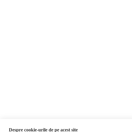
Opinii
Fake News, Dezinformare &
Editorial
Propagandă
Interviu
Republica Moldova
Reportaj
Regiunea găgăuză
Regiunea transnistreană
Investigatie
Ucraina
Rusia
Monitor media
Multimedia
Presa rusă independentă
Podcast
Presa rusa pro-Kremlin
Reportaj video
Presa din regiunea găgăuză
Interviu video
Presa din regiunea
transnistreană
©2026 Veridica.md. Toate drepturile rezervate. Veridica™ este o publicație a
Asociației Alianța Internațională a Jurnaliștilor Români
.
Soluție web
Treeworks
Despre cookie-urile de pe acest site