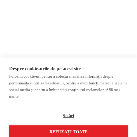
Donații
AIJR
Politica de confidențialitate
Opinii
Fake News, Dezinformare &
Editorial
Propagandă
Interviu
Republica Moldova
Reportaj
Regiunea găgăuză
Regiunea transnistreană
Investigatie
Ucraina
Despre cookie-urile de pe acest site
Rusia
Folosim cookie-uri pentru a colecta si analiza informații despre
performanța și utilizarea site-ului, pentru a oferi funcții personalizate pe
Monitor media
Multimedia
social media și pentru a îmbunătăți conținutul reclamelor.
Află mai
Presa rusă independentă
Podcast
multe
Presa rusa pro-Kremlin
Reportaj video
Presa din regiunea găgăuză
Interviu video
Setări
Presa din regiunea
transnistreană
REFUZAȚI TOATE
©2026 Veridica.md. Toate drepturile rezervate. Veridica™ este o publicație a