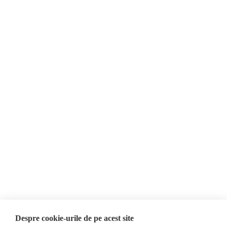
din istoria lor.
Despre Noi
Știri
Contact
Republica Moldova
Evenimente
România
Newsletter
Internațional
Donații
AIJR
Politica de confidențialitate
Opinii
Fake News, Dezinformare &
Editorial
Propagandă
Interviu
Republica Moldova
Reportaj
Regiunea găgăuză
Regiunea transnistreană
Investigatie
Ucraina
Despre cookie-urile de pe acest site