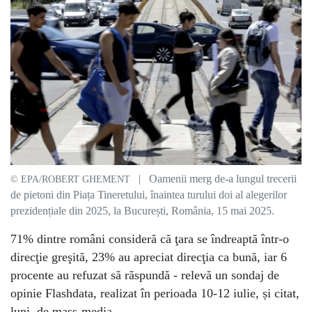
| Oamenii merg de-a lungul trecerii
© EPA/ROBERT GHEMENT
de pietoni din Piața Tineretului, înaintea turului doi al alegerilor
prezidențiale din 2025, la București, România, 15 mai 2025.
71% dintre români consideră că ţara se îndreaptă într-o
direcţie greşită, 23% au apreciat direcţia ca bună, iar 6
procente au refuzat să răspundă - relevă un sondaj de
opinie Flashdata, realizat în perioada 10-12 iulie, și citat,
luni, de mass-media.