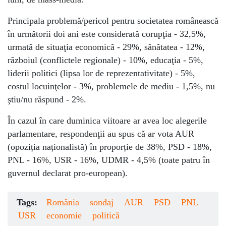
Principala problemă/pericol pentru societatea românească
în următorii doi ani este considerată corupţia - 32,5%,
urmată de situaţia economică - 29%, sănătatea - 12%,
războiul (conflictele regionale) - 10%, educaţia - 5%,
liderii politici (lipsa lor de reprezentativitate) - 5%,
costul locuinţelor - 3%, problemele de mediu - 1,5%, nu
ştiu/nu răspund - 2%.
În cazul în care duminica viitoare ar avea loc alegerile
parlamentare, respondenţii au spus că ar vota AUR
(opoziția naționalistă) în proporție de 38%, PSD - 18%,
PNL - 16%, USR - 16%, UDMR - 4,5% (toate patru în
guvernul declarat pro-european).
Tags:
România
sondaj
AUR
PSD
PNL
USR
economie
politică