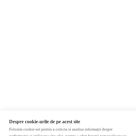
Reportaj
Regiunea găgăuză
Regiunea transnistreană
Investigatie
Ucraina
Rusia
Monitor media
Multimedia
Presa rusă independentă
Podcast
Presa rusa pro-Kremlin
Reportaj video
Presa din regiunea găgăuză
Interviu video
Presa din regiunea
transnistreană
©2026 Veridica.md. Toate drepturile rezervate. Veridica™ este o publicație a
Asociației Alianța Internațională a Jurnaliștilor Români
.
Soluție web
Treeworks
Despre cookie-urile de pe acest site
Folosim cookie-uri pentru a colecta si analiza informații despre
performanța și utilizarea site-ului, pentru a oferi funcții personalizate pe