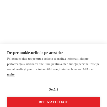
Donații
AIJR
Politica de confidențialitate
Opinii
Fake News, Dezinformare &
Editorial
Propagandă
Interviu
Republica Moldova
Reportaj
Regiunea găgăuză
Regiunea transnistreană
Investigatie
Ucraina
Despre cookie-urile de pe acest site
Rusia
Folosim cookie-uri pentru a colecta si analiza informații despre
performanța și utilizarea site-ului, pentru a oferi funcții personalizate pe
Monitor media
Multimedia
social media și pentru a îmbunătăți conținutul reclamelor.
Află mai
Presa rusă independentă
Podcast
multe
Presa rusa pro-Kremlin
Reportaj video
Presa din regiunea găgăuză
Interviu video
Setări
Presa din regiunea
transnistreană
REFUZAȚI TOATE
©2026 Veridica.md. Toate drepturile rezervate. Veridica™ este o publicație a