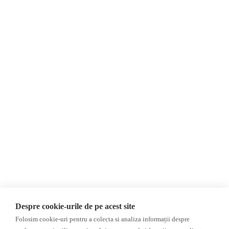
Despre Noi
Știri
Contact
Republica Moldova
Evenimente
România
Newsletter
Internațional
Donații
AIJR
Politica de confidențialitate
Opinii
Fake News, Dezinformare &
Editorial
Propagandă
Interviu
Republica Moldova
Reportaj
Regiunea găgăuză
Regiunea transnistreană
Investigatie
Ucraina
Despre cookie-urile de pe acest site
Rusia
Folosim cookie-uri pentru a colecta si analiza informații despre