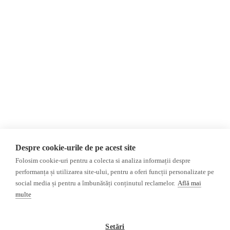
Contact
Republica Moldova
Evenimente
România
Newsletter
Internațional
Donații
AIJR
Politica de confidențialitate
Opinii
Fake News, Dezinformare &
Editorial
Propagandă
Interviu
Republica Moldova
Reportaj
Regiunea găgăuză
Regiunea transnistreană
Investigatie
Ucraina
Despre cookie-urile de pe acest site
Rusia
Folosim cookie-uri pentru a colecta si analiza informații despre
performanța și utilizarea site-ului, pentru a oferi funcții personalizate pe
Monitor media
Multimedia
social media și pentru a îmbunătăți conținutul reclamelor.
Află mai
Presa rusă independentă
Podcast
multe
Presa rusa pro-Kremlin
Reportaj video
Presa din regiunea găgăuză
Interviu video
Setări
Presa din regiunea