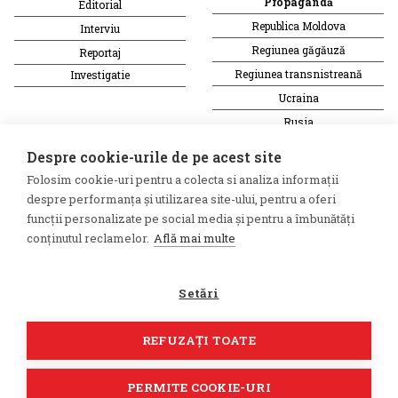
Propagandă
Editorial
Republica Moldova
Interviu
Regiunea găgăuză
Reportaj
Regiunea transnistreană
Investigatie
Ucraina
Rusia
Monitor media
Multimedia
Despre cookie-urile de pe acest site
Presa rusă independentă
Podcast
Folosim cookie-uri pentru a colecta si analiza informații
Presa rusa pro-Kremlin
Reportaj video
despre performanța și utilizarea site-ului, pentru a oferi
Presa din regiunea găgăuză
Interviu video
funcții personalizate pe social media și pentru a îmbunătăți
conținutul reclamelor.
Află mai multe
Presa din regiunea
transnistreană
Setări
©2026 Veridica.md. Toate
Soluție web
drepturile rezervate. Veridica™
Treeworks
REFUZAȚI TOATE
este o publicație a
Asociației
Alianța Internațională a
Jurnaliștilor Români
.
PERMITE COOKIE-URI