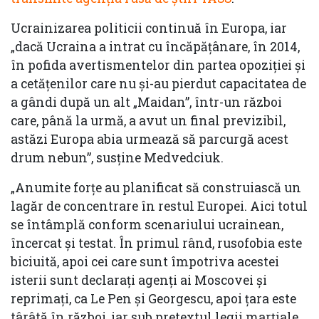
Ucrainizarea politicii continuă în Europa, iar
„dacă Ucraina a intrat cu încăpățânare, în 2014,
în pofida avertismentelor din partea opoziției și
a cetățenilor care nu și-au pierdut capacitatea de
a gândi după un alt „Maidan”, într-un război
care, până la urmă, a avut un final previzibil,
astăzi Europa abia urmează să parcurgă acest
drum nebun”, susține Medvedciuk.
„Anumite forțe au planificat să construiască un
lagăr de concentrare în restul Europei. Aici totul
se întâmplă conform scenariului ucrainean,
încercat și testat. În primul rând, rusofobia este
biciuită, apoi cei care sunt împotriva acestei
isterii sunt declarați agenți ai Moscovei și
reprimați, ca Le Pen și Georgescu, apoi țara este
târâtă în război, iar sub pretextul legii marțiale,