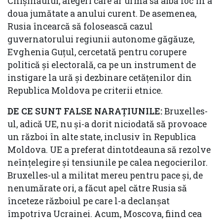
Chișinăului, alegeri care ar urma să aibă loc în a
doua jumătate a anului curent. De asemenea,
Rusia încearcă să folosească cazul
guvernatorului regiunii autonome găgăuze,
Evghenia Guțul, cercetată pentru corupere
politică și electorală, ca pe un instrument de
instigare la ură și dezbinare cetățenilor din
Republica Moldova pe criterii etnice.
DE CE SUNT FALSE NARAȚIUNILE:
Bruxelles-
ul, adică UE, nu și-a dorit niciodată să provoace
un război în alte state, inclusiv în Republica
Moldova. UE a preferat dintotdeauna să rezolve
neînțelegire și tensiunile pe calea negocierilor.
Bruxelles-ul a militat mereu pentru pace și, de
nenumărate ori, a făcut apel către Rusia să
înceteze războiul pe care l-a declanșat
împotriva Ucrainei. Acum, Moscova, fiind cea