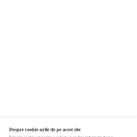
Despre Noi
Știri
Contact
Republica Moldova
Evenimente
România
Newsletter
Internațional
Donații
AIJR
Politica de confidențialitate
Opinii
Fake News, Dezinformare &
Editorial
Propagandă
Interviu
Republica Moldova
Reportaj
Regiunea găgăuză
Regiunea transnistreană
Investigatie
Ucraina
Despre cookie-urile de pe acest site
Rusia