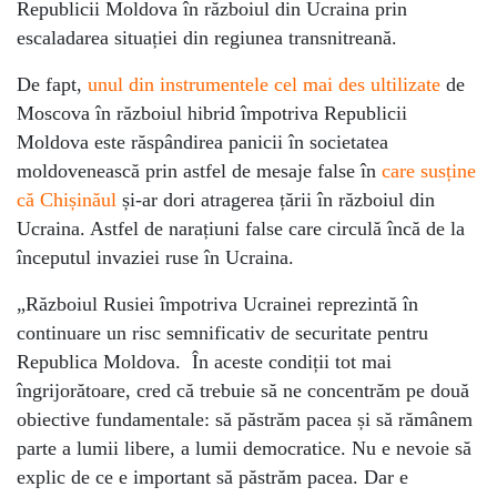
Republicii Moldova în războiul din Ucraina prin
escaladarea situației din regiunea transnitreană.
De fapt,
unul din instrumentele cel mai des ultilizate
de
Moscova în războiul hibrid împotriva Republicii
Moldova este răspândirea panicii în societatea
moldovenească prin astfel de mesaje false în
care susține
că Chișinăul
și-ar dori atragerea țării în războiul din
Ucraina. Astfel de narațiuni false care circulă încă de la
începutul invaziei ruse în Ucraina.
„Războiul Rusiei împotriva Ucrainei reprezintă în
continuare un risc semnificativ de securitate pentru
Republica Moldova. În aceste condiții tot mai
îngrijorătoare, cred că trebuie să ne concentrăm pe două
obiective fundamentale: să păstrăm pacea și să rămânem
parte a lumii libere, a lumii democratice. Nu e nevoie să
explic de ce e important să păstrăm pacea. Dar e