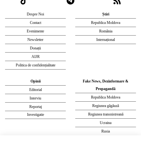
Despre Noi
Știri
Contact
Republica Moldova
Evenimente
România
Newsletter
Internațional
Donații
AIJR
Politica de confidențialitate
Opinii
Fake News, Dezinformare &
Propagandă
Editorial
Republica Moldova
Interviu
Regiunea găgăuză
Reportaj
Regiunea transnistreană
Investigatie
Ucraina
Rusia
Monitor media
Multimedia