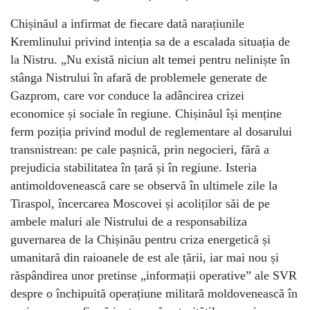
Chișinăul a infirmat de fiecare dată narațiunile
Kremlinului privind intenția sa de a escalada situația de
la Nistru. „Nu există niciun alt temei pentru neliniște în
stânga Nistrului în afară de problemele generate de
Gazprom, care vor conduce la adâncirea crizei
economice și sociale în regiune. Chișinăul își menține
ferm poziția privind modul de reglementare al dosarului
transnistrean: pe cale pașnică, prin negocieri, fără a
prejudicia stabilitatea în țară și în regiune. Isteria
antimoldovenească care se observă în ultimele zile la
Tiraspol, încercarea Moscovei și acoliților săi de pe
ambele maluri ale Nistrului de a responsabiliza
guvernarea de la Chișinău pentru criza energetică și
umanitară din raioanele de est ale țării, iar mai nou și
răspândirea unor pretinse „informații operative” ale SVR
despre o închipuită operațiune militară moldovenească în