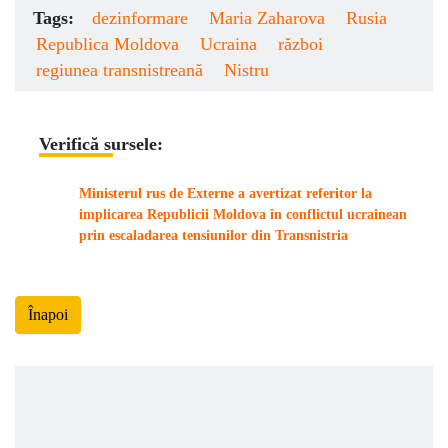
Tags:
dezinformare
Maria Zaharova
Rusia
Republica Moldova
Ucraina
război
regiunea transnistreană
Nistru
Verifică sursele:
Ministerul rus de Externe a avertizat referitor la
implicarea Republicii Moldova în conflictul ucrainean
prin escaladarea tensiunilor din Transnistria
Înapoi