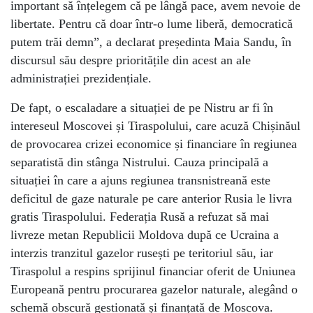
important să înțelegem că pe lângă pace, avem nevoie de
libertate. Pentru că doar într-o lume liberă, democratică
putem trăi demn”, a declarat președinta Maia Sandu, în
discursul său despre prioritățile din acest an ale
administrației prezidențiale.
De fapt, o escaladare a situației de pe Nistru ar fi în
intereseul Moscovei și Tiraspolului, care acuză Chișinăul
de provocarea crizei economice și financiare în regiunea
separatistă din stânga Nistrului. Cauza principală a
situației în care a ajuns regiunea transnistreană este
deficitul de gaze naturale pe care anterior Rusia le livra
gratis Tiraspolului. Federația Rusă a refuzat să mai
livreze metan Republicii Moldova după ce Ucraina a
interzis tranzitul gazelor rusești pe teritoriul său, iar
Tiraspolul a respins sprijinul financiar oferit de Uniunea
Europeană pentru procurarea gazelor naturale, alegând o
schemă obscură gestionată și finanțată de Moscova.