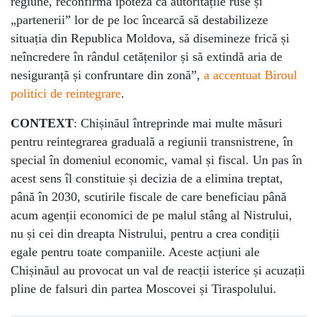
regiune, reconfirmă ipoteza că autoritățile ruse și
„partenerii” lor de pe loc încearcă să destabilizeze
situația din Republica Moldova, să disemineze frică și
neîncredere în rândul cetățenilor și să extindă aria de
nesiguranță și confruntare din zonă”,
a accentuat Biroul
politici de reintegrare
.
CONTEXT
: Chișinăul întreprinde mai multe măsuri
pentru reintegrarea graduală a regiunii transnistrene, în
special în domeniul economic, vamal și fiscal. Un pas în
acest sens îl constituie și decizia de a elimina treptat,
până în 2030, scutirile fiscale de care beneficiau până
acum agenții economici de pe malul stâng al Nistrului,
nu și cei din dreapta Nistrului, pentru a crea condiții
egale pentru toate companiile. Aceste acțiuni ale
Chișinăul au provocat un val de reacții isterice și acuzații
pline de falsuri din partea Moscovei și Tiraspolului.