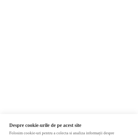
Despre Noi
Știri
Contact
Republica Moldova
Evenimente
România
Newsletter
Internațional
Donații
AIJR
Politica de confidențialitate
Opinii
Fake News, Dezinformare &
Editorial
Propagandă
Interviu
Republica Moldova
Reportaj
Regiunea găgăuză
Regiunea transnistreană
Investigatie
Ucraina
Despre cookie-urile de pe acest site
Rusia
Folosim cookie-uri pentru a colecta si analiza informații despre